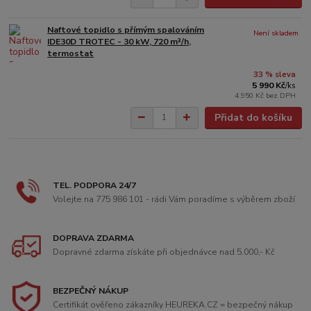
Naftové topidlo s přímým spalováním
Není skladem
IDE30D TROTEC - 30 kW, 720 m³/h,
termostat
33 % sleva
5 990 Kč
/
ks
4 950 Kč
bez DPH
Přidat do košíku
TEL. PODPORA 24/7
Volejte na 775 986 101 - rádi Vám poradíme s výběrem zboží
DOPRAVA ZDARMA
Dopravné zdarma získáte při objednávce nad 5.000,- Kč
BEZPEČNÝ NÁKUP
Certifikát ověřeno zákazníky HEUREKA.CZ = bezpečný nákup