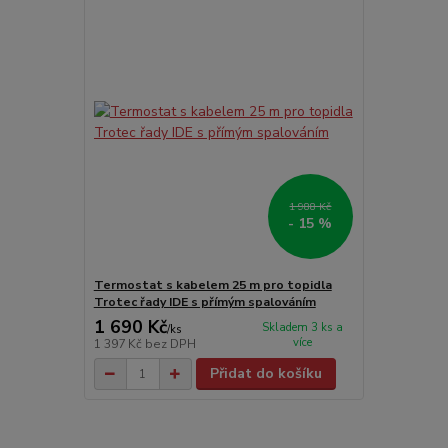
1 988 Kč
- 15 %
Termostat s kabelem 25 m pro topidla
Trotec řady IDE s přímým spalováním
1 690 Kč
Skladem 3 ks a
/
ks
více
1 397 Kč
bez DPH
Přidat do košíku