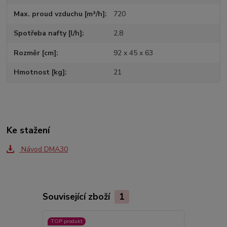
Max. proud vzduchu [m³/h]
720
Spotřeba nafty [l/h]
2,8
Rozměr [cm]
92 x 45 x 63
Hmotnost [kg]
21
Ke stažení
Návod DMA30
Související zboží
1
TOP produkt