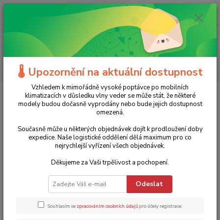
0
ks
+420 775 986 101
CZK
za
0 Kč
(Po-Ne, 8-20 hod.)
Menu
Hledat
🌡️ Upozornění na aktuální dostupnost
Vzhledem k mimořádně vysoké poptávce po mobilních
Úvod
Stavební nářadí
Dílenská topidla
Naftová topidla
Naftové
klimatizacích v důsledku vlny veder se může stát, že některé
topidlo s přímým spalováním DMA30 Ma-Tech - 30 kW, 720 m³/h
modely budou dočasně vyprodány nebo bude jejich dostupnost
omezená.
Naftové topidlo s přímým
Současně může u některých objednávek dojít k prodloužení doby
spalováním DMA30 Ma-Tech - 30
expedice. Naše logistické oddělení dělá maximum pro co
nejrychlejší vyřízení všech objednávek.
kW, 720 m³/h
Děkujeme za Vaši trpělivost a pochopení.
Akce
TOP produkt
8 290 Kč
- 12 %
Odeslat
Souhlasím se
zpracováním osobních údajů
pro účely registrace.