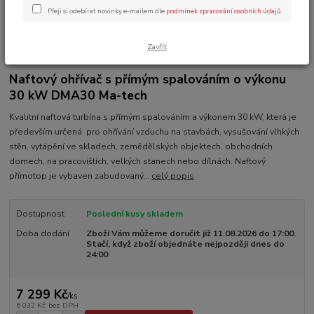
Přeji si odebírat novinky e-mailem dle
podmínek zpracování osobních údajů
.
Zavřít
Ohodnotit produkt
Naftový ohřívač s přímým spalováním o výkonu
30 kW DMA30 Ma-tech
Kvalitní naftová turbína s přímým spalováním a výkonem 30 kW, která je
především určená pro ohřívání vzduchu na stavbách, vysušování vlhkých
stěn, vytápění ve skladech, zemědělských objektech, obchodních
domech, na pracovištích, velkých stanech nebo dílnách. Naftový
přímotop je vybaven zabudovaný...
celý popis
Dostupnost
Poslední kusy skladem
Doba dodání
Zboží Vám můžeme doručit již 11.08.2026 do 17:00.
Stačí, když zboží objednáte nejpozději dnes do
24:00
7 299 Kč
/
ks
6 032 Kč
bez DPH