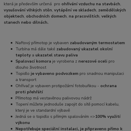
která je především určená pro
ohřívání vzduchu na stavbách
,
vysušování vlhkých stěn
,
vytápění ve skladech
,
zemědělských
objektech
,
obchodních domech
,
na pracovištích
,
velkých
stanech nebo dílnách.
Naftový přímotop je vybaven
zabudovaným termostatem
Turbína má dále také
zabudovaný ukazatel okolní
teploty
a
ukazatel stavu paliva
Spalovací komora
je vyrobena z
nerezové oceli
pro
dlouho životnost
Topidlo
je vybaveno podvozkem
pro snadnou manipulaci
a transport
Ohřívač je vybaven protipožární fotobuňkou -
ochrana
proti přehřátí
Přímotop má vestavěnou palivovou nádrž
Topení můžete jednoduše zapojit do sítě pomocí kabelu,
který je ve standardní výbavě
Jedná se o topidlo s přímým spalováním =>
100% využití
výkonu
Nepotřebuje speciální instalaci, je připraveno přímo k