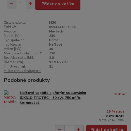
Přidat do košíku
Číslo produktu:
M30
EAN kód:
8594141506306
Výrobce:
Ma-tech
Napětí [V]:
230
Typ spalování:
Přímé
Typ topidla:
Naftové
Výkon [kW]:
30
Max. proud vzduchu [m³/h]:
720
Spotřeba nafty [l/h]:
2,8
Rozměr [cm]:
92 x 45 x 63
Hmotnost [kg]:
21
Hlídat cenu / dostupnost
Podobné produkty
Naftové topidlo s přímým spalováním
Na dotaz
IDX31D TROTEC - 30 kW, 750 m³/h,
termostat
16 % sleva
6 690 Kč
/
ks
5 529 Kč
bez DPH
Přidat do košíku