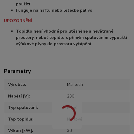
použití
Funguje na naftu nebo letecké palivo
UPOZORNĚNÍ
Topidlo není vhodné pro utěsněné a nevětrané
prostory, neboť topidlo s přímým spalováním vypouští
výfukové plyny do prostoru vytápění
Parametry
Výrobce
Ma-tech
Napětí [V]
230
Typ spalování
Přímé
Typ topidla
Naftové
Výkon [kW]
30