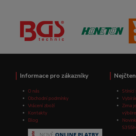
Informace pro zákazníky
Nejčten
O nás
Stínící
Obchodní podmínky
Vybírá
Vrácení zboží
Zima j
Kontakty
výběre
Blog
Novink
S355M