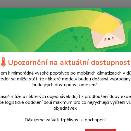
Nevíte
Hledat
+420
(Po-Ne
říslušenství
Oleje a maziva
Motorový olej Mogul Alfa 4T 10W-30, 
rový olej Mogul Alfa 4T 10W-3
🌡️ Upozornění na aktuální dostupnost
em k mimořádně vysoké poptávce po mobilních klimatizacích v d
ukt
veder se může stát, že některé modely budou dočasně vyprodán
bude jejich dostupnost omezená.
Je urč
vysoko
asně může u některých objednávek dojít k prodloužení doby expe
techni
e logistické oddělení dělá maximum pro co nejrychlejší vyřízení v
objednávek.
frézy, 
apod.) 
Děkujeme za Vaši trpělivost a pochopení.