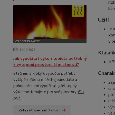
níz
kor
Užití
Je 
ko
vib
14.10.2025
Klasifi
Jak vypočítat výkon topidla potřebný
API
k vytopení prostoru či místnosti?
Charakt
Stačí jen 3 kroky k výpočtu potřeby
vytápění Zde si můžete jednoduše a
zaj
pohodlně sami vypočítat, jaký topný
umo
výkon potřebujete pro své prostory.
číst
pot
celé
udr
výb
Zobrazit všechny články
vel