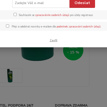
Odeslat
Dos
Souhlasím se
zpracováním osobních údajů
pro účely registrace.
29
240
Přeji si odebírat novinky e-mailem dle
podmínek zpracování osobních údajů
.
Číslo p
Zavřít
Objem n
341 Kč
- 15 %
TEL. PODPORA 24/7
DOPRAVA ZDARMA