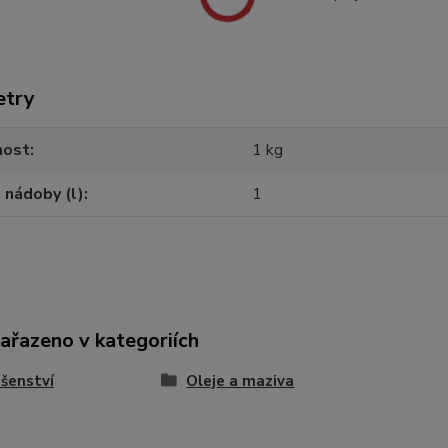
etry
ost
1 kg
 nádoby (l)
1
zařazeno v kategoriích
ušenství
Oleje a maziva