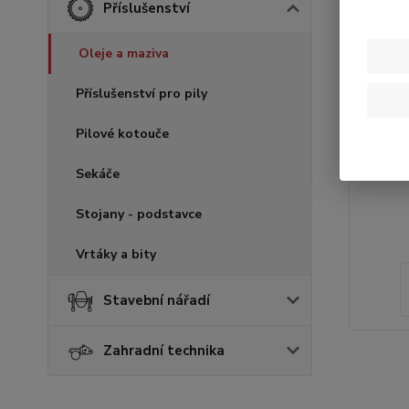
Příslušenství
Oleje a maziva
Příslušenství pro pily
Pilové kotouče
Sekáče
Stojany - podstavce
Vrtáky a bity
Stavební nářadí
Zahradní technika