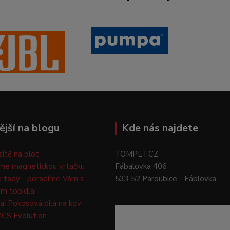
ější na blogu
Kde nás najdete
 sítě na plot
TOMPET.CZ
me magnetickou vrtačku
Fábalovka 406
e tady - poradíme Vám s
533 52 Pardubice - Fáblovka
m topidla
a! Pokosová pila na kov
CS Evolution