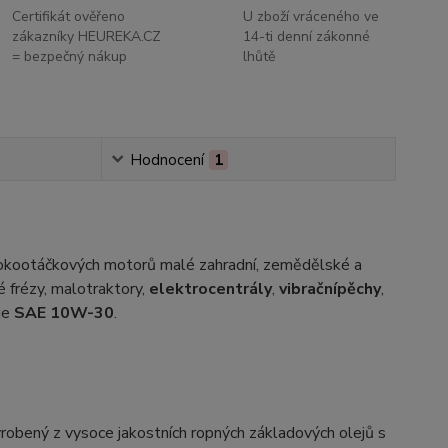
Certifikát ověřeno
U zboží vráceného ve
zákazníky HEUREKA.CZ
14-ti denní zákonné
= bezpečný nákup
lhůtě
Hodnocení
1
kootáčkových motorů malé zahradní, zemědělské a
é frézy, malotraktory,
elektrocentrály
,
vibrační
pěchy
,
je
SAE 10W-30
.
obený z vysoce jakostních ropných základových olejů s