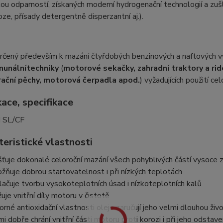
kou odparností, získaných moderní hydrogenační technologií a zušlec
oze, přísady detergentně disperzantní aj.).
určený především k mazání čtyřdobých benzinových a naftových
munální
techniky
(
motorové sekačky, zahradní traktory a rid
rační pěchy, motorová čerpadla apod.
) vyžadujících použití c
kace, specifikace
 SL/CF
eristické vlastnosti
išťuje dokonalé celoroční mazání všech pohyblivých částí vysoc
žňuje dobrou startovatelnost i při nízkých teplotách
lačuje tvorbu vysokoteplotních úsad i nízkoteplotních kalů
žuje vnitřní díly motoru v čistotě
orné antioxidační vlastnosti oleje zaručují jeho velmi dlouhou živ
mi dobře chrání vnitřní části motoru proti korozi i při jeho odstav