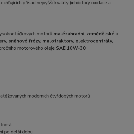
hťujících přísad nejvyšší kvality (inhibitory oxidace a
 vysokootáčkových motorů
malé
zahradní
,
zemědělské
a
ery, sněhové frézy, malotraktory, elektrocentrály,
eloročního motorového oleje
SAE 10W-30
e zatěžovaných moderních čtyřdobých motorů
otnost
ení po delší dobu