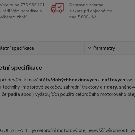
Volejte na 775 986 101
Dopravné zdarma
- rádi Vám poradíme s
získáte při objednávce
výběrem zboží
nad 5.000,- Kč
etní specifikace
Parametry
tní specifikace
ý především k mazání
čtyřdobých
benzinových
a
naftových
vyso
 techniky (motorové sekačky, zahradní traktory a
ridery
, sněhov
čerpadla apod.) vyžadujících použití celoročního motorového ole
UL ALFA 4T je celoroční motorový olej nejvyšší výkonnosti, vyr