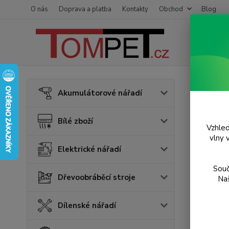
O nás
Doprava a platba
Kontakty
Obchod
Blog
Úvod
P
Akumulátorové nářadí
Moto
Bílé zboží
Vzhled
TOP prod
vlny 
Elektrické nářadí
Souč
Dřevoobráběcí stroje
Naš
Dílenské nářadí