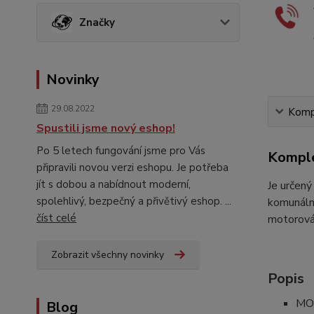
Značky
Novinky
29.08.2022
Kompl
Spustili jsme nový eshop!
Po 5 letech fungování jsme pro Vás
Komple
připravili novou verzi eshopu. Je potřeba
jít s dobou a nabídnout moderní,
Je určen
spolehlivý, bezpečný a přivětivý eshop. ...
komunální
číst celé
motorová 
Zobrazit všechny novinky
Popis
MOG
Blog