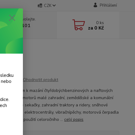
Přihlášení
CZK
 si rady? Zavolejte.
0
ks
 775 986 101
za
0 Kč
, 8-20 hod.)
1L
0, 1L
ůsledku
Ohodnotit produkt
y nebo
ený především k mazání čtyřdobýchbenzinových a naftových
otáčkových motorů malé zahradní, zemědělské a komunální
dice.
ky (motorové sekačky, zahradní traktory a ridery, sněhové
šech
malotraktory, elektrocentrály, vibračnípěchy, motorová čerpadla
vyžadujících použití celoročního ...
celý popis