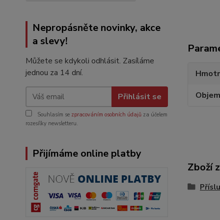
Nepropásněte novinky, akce
a slevy!
Param
Můžete se kdykoli odhlásit. Zasíláme
jednou za 14 dní.
Hmotn
Objem
Přihlásit se
Souhlasím se
zpracováním osobních údajů
za účelem
rozesílky newsletteru.
Přijímáme online platby
Zboží 
Přísl