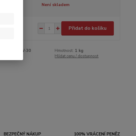
tupnost
Není skladem
0 Kč
/
ks
Přidat do košíku
 Kč
bez DPH
roduktu:
10W-30
Hmotnost:
1 kg
ádoby (l):
1
Hlídat cenu / dostupnost
BEZPEČNÝ NÁKUP
100% VRÁCENÍ PENĚZ