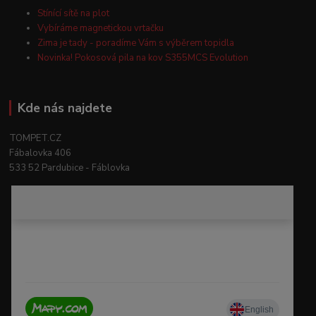
Stínící sítě na plot
Vybíráme magnetickou vrtačku
Zima je tady - poradíme Vám s výběrem topidla
Novinka! Pokosová pila na kov S355MCS Evolution
Kde nás najdete
TOMPET.CZ
Fábalovka 406
533 52 Pardubice - Fáblovka