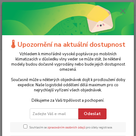
0
ks
+420 775 986 101
CZK
za
0 Kč
(Po-Ne, 8-20 hod.)
Menu
Hledat
🌡️ Upozornění na aktuální dostupnost
Vzhledem k mimořádně vysoké poptávce po mobilních
Úvod
Elektrické nářadí
Přímočaré pily
Mečová pila (ocaska) R230RCP
klimatizacích v důsledku vlny veder se může stát, že některé
EVOLUTION - 850W, vč. 4 plátků
modely budou dočasně vyprodány nebo bude jejich dostupnost
omezená.
Mečová pila (ocaska) R230RCP
Současně může u některých objednávek dojít k prodloužení doby
EVOLUTION - 850W, vč. 4 plátků
expedice. Naše logistické oddělení dělá maximum pro co
nejrychlejší vyřízení všech objednávek.
TOP produkt
Děkujeme za Vaši trpělivost a pochopení.
Odeslat
Souhlasím se
zpracováním osobních údajů
pro účely registrace.