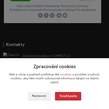
Kontakty
Zákaznická podpora TOMPET.CZ
+420 775 986 101
Zpracování cookies
(Po-Ne, 8-20 hod.)
Náš e-shop a partneři potřebují Váš
souhlas
s použitím souborů
obchod@tompet.cz
cookies, aby Vám mohli zobrazovat informace týkající se Vašich
zájmů.
Souhlasím
Nastavení
Veškeré texty a popisy vytvořila společnost TOMPET.CZ s.r.o. - 2017-2026 ©