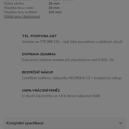
Výška zdvihu:
28 mm
Hloubka řezu v oceli:
20 mm
Hloubka řezu ve dřevě:
230 mm
Hlídat cenu / dostupnost
TEL. PODPORA 24/7
Volejte na 775 986 101 - rádi Vám poradíme s výběrem zboží
DOPRAVA ZDARMA
Dopravné zdarma získáte při objednávce nad 5.000,- Kč
BEZPEČNÝ NÁKUP
Certifikát ověřeno zákazníky HEUREKA.CZ = bezpečný nákup
100% VRÁCENÍ PENĚZ
U zboží vráceného ve 14-ti denní zákonné lhůtě
Kompletní specifikace