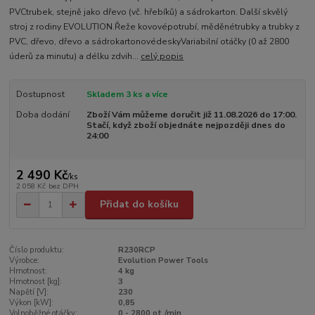
PVCtrubek, stejně jako dřevo (vč. hřebíků) a sádrokarton. Další skvělý
stroj z rodiny EVOLUTION.Řeže kovovépotrubí, měděnétrubky a trubky z
PVC, dřevo, dřevo a sádrokartonovédeskyVariabilní otáčky (0 až 2800
úderů za minutu) a délku zdvih...
celý popis
Dostupnost
Skladem 3 ks a více
Doba dodání
Zboží Vám můžeme doručit již 11.08.2026 do 17:00.
Stačí, když zboží objednáte nejpozději dnes do
24:00
2 490 Kč
/
ks
2 058 Kč
bez DPH
Přidat do košíku
Číslo produktu:
R230RCP
Výrobce:
Evolution Power Tools
Hmotnost:
4 kg
Hmotnost [kg]:
3
Napětí [V]:
230
Výkon [kW]:
0,85
Volnoběžné otáčky:
0 - 2800 ot./min