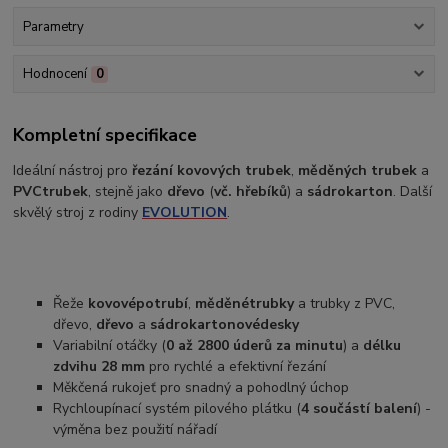
Parametry
Hodnocení
0
Kompletní specifikace
Ideální nástroj pro
řezání kovových trubek
,
měděných trubek
a
PVC
trubek
, stejně jako
dřevo
(
vč. hřebíků
) a
sádrokarton
. Další
skvělý stroj z rodiny
EVOLUTION
.
Řeže
kovové
potrubí
,
měděné
trubky
a trubky z PVC,
dřevo,
dřevo
a
sádrokartonové
desky
Variabilní otáčky (
0 až 2800 úderů za minutu
) a
délku
zdvihu 28 mm
pro rychlé a efektivní řezání
Měkčená rukojeť pro snadný a pohodlný úchop
Rychloupínací systém pilového plátku (
4 součástí balení
) -
výměna bez použití nářadí