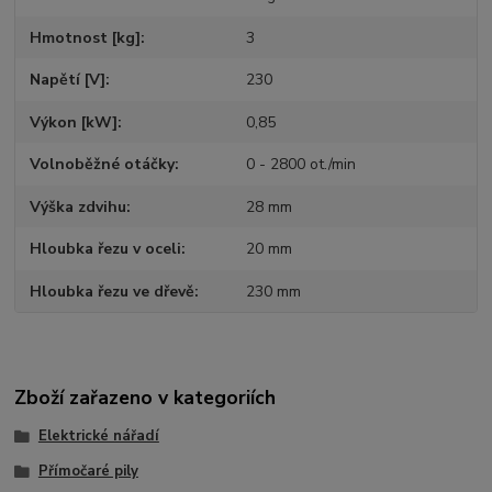
Hmotnost [kg]
3
Napětí [V]
230
Výkon [kW]
0,85
Volnoběžné otáčky
0 - 2800 ot./min
Výška zdvihu
28 mm
Hloubka řezu v oceli
20 mm
Hloubka řezu ve dřevě
230 mm
Zboží zařazeno v kategoriích
Elektrické nářadí
Přímočaré pily