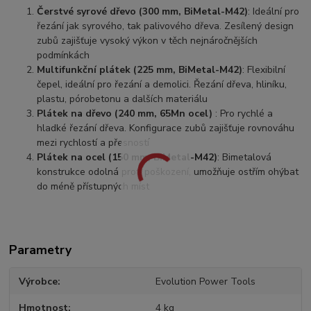
Čerstvé syrové dřevo (300 mm, BiMetal-M42)
: Ideální pro
řezání jak syrového, tak palivového dřeva. Zesílený design
zubů zajišťuje vysoký výkon v těch nejnáročnějších
podmínkách
Multifunkční plátek (225 mm, BiMetal-M42)
: Flexibilní
čepel, ideální pro řezání a demolici. Řezání dřeva, hliníku,
plastu, pórobetonu a dalších materiálu
Plátek na dřevo (240 mm, 65Mn ocel)
: Pro rychlé a
hladké řezání dřeva. Konfigurace zubů zajišťuje rovnováhu
mezi rychlostí a přesností
Plátek na ocel (150 mm, BiMetal-M42)
: Bimetalová
konstrukce odolná proti poškození, umožňuje ostřím ohýbat
do méně přístupných míst
Parametry
Výrobce
Evolution Power Tools
Hmotnost
4 kg