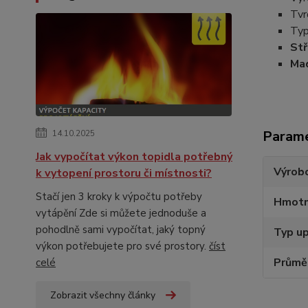
Tvr
Typ
Stř
Mad
Param
14.10.2025
Jak vypočítat výkon topidla potřebný
Výrob
k vytopení prostoru či místnosti?
Stačí jen 3 kroky k výpočtu potřeby
Hmotn
vytápění Zde si můžete jednoduše a
pohodlně sami vypočítat, jaký topný
Typ up
výkon potřebujete pro své prostory.
číst
Průměr
celé
Zobrazit všechny články