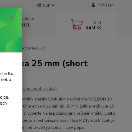
Přihlášení
CZK
 si rady? Zavolejte.
0
ks
 775 986 101
za
0 Kč
, 8-20 hod.)
 25 mm (short series) - 29
- délka 25 mm (short
ůsledku
y nebo
Ohodnotit produkt
dice.
livé jádrové vrtáky značky Evolution s upínáním WELDON 19
šech
berte si v průměrech od 12 mm do 65 mm. Délka vrtáku je 25
abulce výše si vyberte Vámi požadovaný průměr vrtáku. Délka
y 25 mm.Vyrobeno z rychlořezné oceli HSS M2Tvrdosti oceli je
HRC 64 - extrémně tvrdéTyp upíná...
celý popis