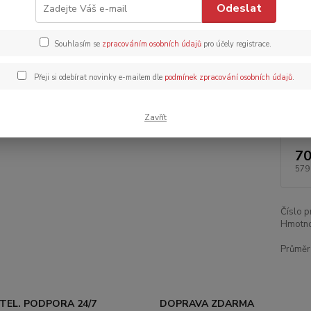
Odeslat
Dos
Souhlasím se
zpracováním osobních údajů
pro účely registrace.
Dob
Přeji si odebírat novinky e-mailem dle
podmínek zpracování osobních údajů
.
Zavřít
70
579
Číslo p
Hmotno
Průměr 
TEL. PODPORA 24/7
DOPRAVA ZDARMA