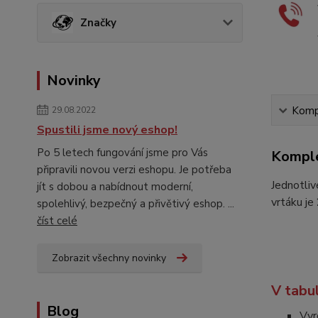
Značky
Novinky
Kompl
29.08.2022
Spustili jsme nový eshop!
Po 5 letech fungování jsme pro Vás
Komple
připravili novou verzi eshopu. Je potřeba
Jednotliv
jít s dobou a nabídnout moderní,
vrtáku je
spolehlivý, bezpečný a přivětivý eshop. ...
číst celé
Zobrazit všechny novinky
V tabu
Blog
Vyr