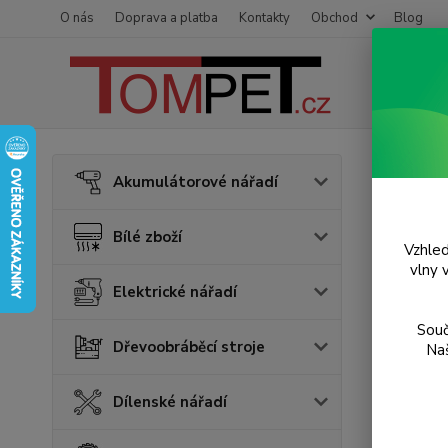
O nás
Doprava a platba
Kontakty
Obchod
Blog
Úvod
P
Akumulátorové nářadí
Jádr
Bílé zboží
serie
Vzhled
vlny 
Elektrické nářadí
TOP prod
Souč
Dřevoobráběcí stroje
Naš
Dílenské nářadí