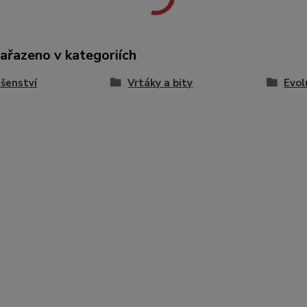
zařazeno v kategoriích
ušenství
Vrtáky a bity
Evol