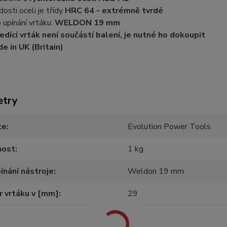
dosti oceli je třídy
HRC 64 - extrémně tvrdé
 upínání vrtáku:
WELDON 19 mm
edící vrták není součástí balení, je nutné ho dokoupit
e in UK (Britain)
etry
ce
Evolution Power Tools
ost
1 kg
ínání nástroje
Weldon 19 mm
 vrtáku v [mm]
29