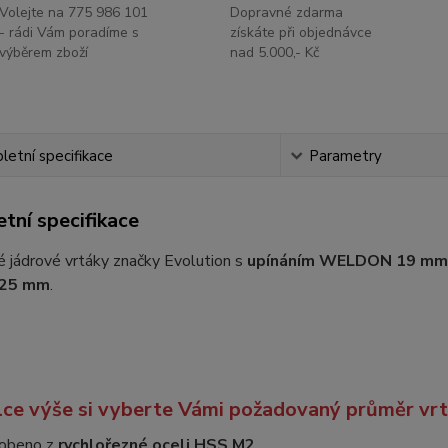
Volejte na 775 986 101
Dopravné zdarma
- rádi Vám poradíme s
získáte při objednávce
výběrem zboží
nad 5.000,- Kč
etní specifikace
Parametry
tní specifikace
é jádrové vrtáky značky Evolution s
upínáním WELDON 19 mm
25 mm
.
lce výše si vyberte Vámi požadovaný průměr vrt
obeno z
rychlořezné oceli HSS M2