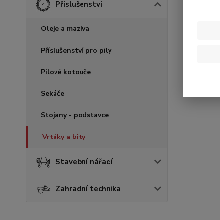
Příslušenství
Oleje a maziva
Příslušenství pro pily
Pilové kotouče
Sekáče
Stojany - podstavce
Vrtáky a bity
Stavební nářadí
Zahradní technika