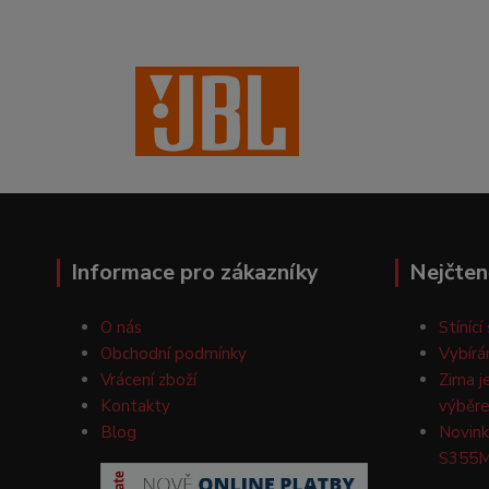
Informace pro zákazníky
Nejčten
O nás
Stínící
Obchodní podmínky
Vybírá
Vrácení zboží
Zima j
Kontakty
výběre
Blog
Novink
S355M