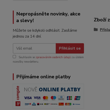
Nepropásněte novinky, akce
Zboží 
a slevy!
Přísl
Můžete se kdykoli odhlásit. Zasíláme
jednou za 14 dní.
Přihlásit se
Souhlasím se
zpracováním osobních údajů
za účelem
rozesílky newsletteru.
Přijímáme online platby