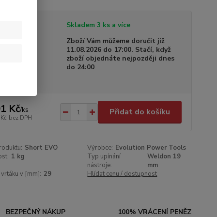
tupnost
Skladem 3 ks a více
a dodání
Zboží Vám můžeme doručit již
11.08.2026 do 17:00. Stačí, když
zboží objednáte nejpozději dnes
do 24:00
1 Kč
/
ks
Přidat do košíku
 Kč
bez DPH
roduktu:
Short EVO
Výrobce:
Evolution Power Tools
st:
1 kg
Typ upínání
Weldon 19
nástroje:
mm
vrtáku v [mm]:
29
Hlídat cenu / dostupnost
BEZPEČNÝ NÁKUP
100% VRÁCENÍ PENĚZ