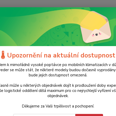
Nevíte
Hledat
+420
(Po-Ne
říslušenství
Vrtáky a bity
Jádrový vrták Ø12-65 mm Evolution - délka
ový vrták Ø12-65 mm Evolution 
🌡️ Upozornění na aktuální dostupnost
s) - 29
em k mimořádně vysoké poptávce po mobilních klimatizacích v d
veder se může stát, že některé modely budou dočasně vyprodán
bude jejich dostupnost omezená.
ukt
825 Kč
- 15 %
asně může u některých objednávek dojít k prodloužení doby expe
Jednot
e logistické oddělení dělá maximum pro co nejrychlejší vyřízení v
mm. Vy
objednávek.
mm.V t
je vžd
Děkujeme za Vaši trpělivost a pochopení.
třídy 