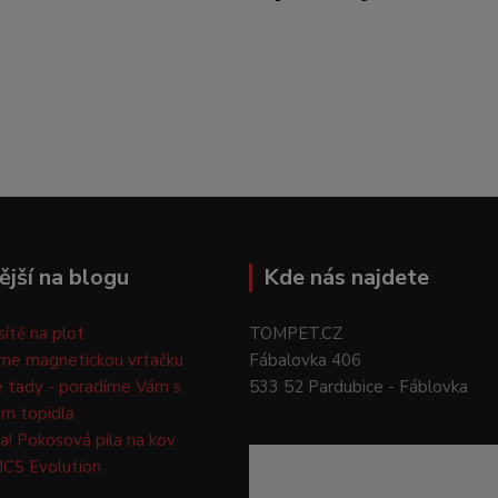
ější na blogu
Kde nás najdete
 sítě na plot
TOMPET.CZ
me magnetickou vrtačku
Fábalovka 406
e tady - poradíme Vám s
533 52 Pardubice - Fáblovka
m topidla
a! Pokosová pila na kov
CS Evolution