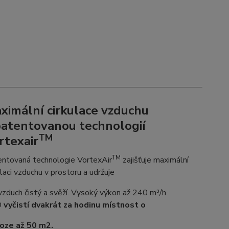
ximální cirkulace vzduchu
patentovanou technologií
TM
rtexair
TM
ntovaná technologie VortexAir
zajišťuje maximální
ulaci vzduchu v prostoru a udržuje
vzduch čistý a svěží. Vysoký výkon až 240 m³/h
D
vyčistí dvakrát za hodinu místnost o
loze až 50 m2.