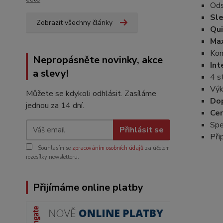
Ods
Sle
Zobrazit všechny články
Qu
Max
Kom
Nepropásněte novinky, akce
Int
a slevy!
4 s
Výk
Můžete se kdykoli odhlásit. Zasíláme
Dop
jednou za 14 dní.
Cer
Spe
Přihlásit se
Při
Souhlasím se
zpracováním osobních údajů
za účelem
rozesílky newsletteru.
Přijímáme online platby