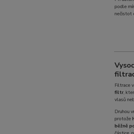
podle mír
nečistot c
Vysoc
filtra
Filtrace 
filtr
, kte
vlasů neb
Druhou v
protože
běžně po
částice, 