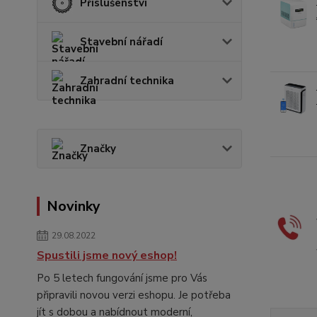
Příslušenství
Stavební nářadí
Zahradní technika
Značky
Novinky
29.08.2022
Spustili jsme nový eshop!
Po 5 letech fungování jsme pro Vás
připravili novou verzi eshopu. Je potřeba
jít s dobou a nabídnout moderní,