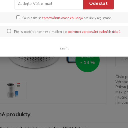
Odeslat
Dos
Dob
Souhlasím se
zpracováním osobních údajů
pro účely registrace.
Přeji si odebírat novinky e-mailem dle
podmínek zpracování osobních údajů
.
Zavřít
3 
4 590 Kč
3 2
- 14 %
Číslo p
Výrobc
Příkon 
Max. pr
Hlučnos
Hmotnos
é produkty