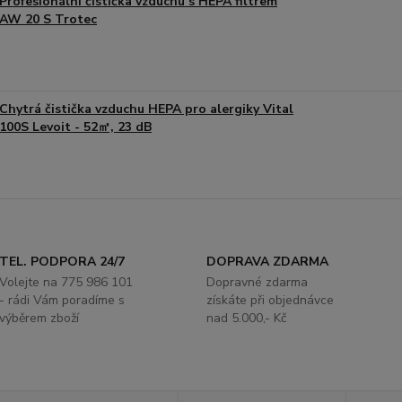
Profesionální čistička vzduchu s HEPA filtrem
AW 20 S Trotec
Chytrá čistička vzduchu HEPA pro alergiky Vital
100S Levoit - 52㎡, 23 dB
TEL. PODPORA 24/7
DOPRAVA ZDARMA
Volejte na 775 986 101
Dopravné zdarma
- rádi Vám poradíme s
získáte při objednávce
výběrem zboží
nad 5.000,- Kč