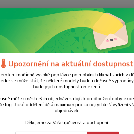
Nevíte
Hledat
+420
(Po-Ne
ílé zboží
Klima
Čističky vzduchu
Inteligentní čistička vzduchu 
ligentní čistička vzduchu CORE 
🌡️ Upozornění na aktuální dostupnost
em k mimořádně vysoké poptávce po mobilních klimatizacích v d
Akce
Doprava ZDARMA
veder se může stát, že některé modely budou dočasně vyprodán
bude jejich dostupnost omezená.
Levoit
doma č
asně může u některých objednávek dojít k prodloužení doby expe
dýchac
e logistické oddělení dělá maximum pro co nejrychlejší vyřízení v
objednávek.
300S Sm
a maxi
Děkujeme za Vaši trpělivost a pochopení.