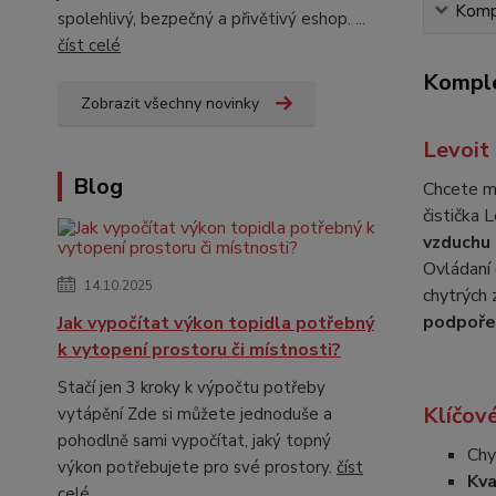
Kompl
spolehlivý, bezpečný a přivětivý eshop. ...
číst celé
Komple
Zobrazit všechny novinky
Levoit
Blog
Chcete mí
čistička
vzduchu
Ovládaní 
14.10.2025
chytrých 
podpoře
Jak vypočítat výkon topidla potřebný
k vytopení prostoru či místnosti?
Stačí jen 3 kroky k výpočtu potřeby
Klíčové
vytápění Zde si můžete jednoduše a
pohodlně sami vypočítat, jaký topný
Chy
výkon potřebujete pro své prostory.
číst
Kva
celé