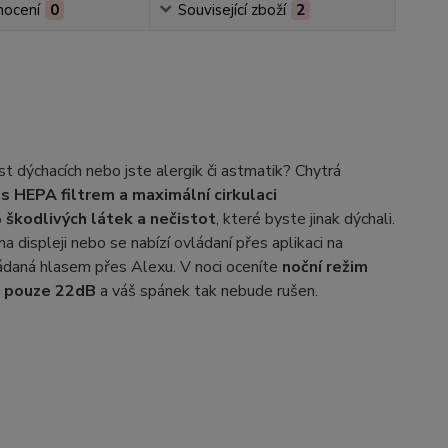
ocení
0
Související zboží
2
 dýchacích nebo jste alergik či astmatik? Chytrá
i s HEPA filtrem a
maximální cirkulaci
 škodlivých látek a nečistot
, které byste jinak dýchali.
a displeji nebo se nabízí ovládaní přes aplikaci na
ládaná hlasem přes Alexu. V noci oceníte
noční režim
k pouze 22dB
a váš spánek tak nebude rušen.