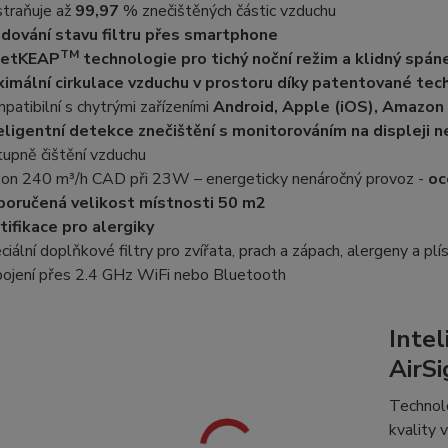
traňuje až
99,97
% znečištěných částic vzduchu
dování stavu filtru přes smartphone
TM
ietKEAP
technologie pro tichý noční režim a klidný spán
imální cirkulace vzduchu
v prostoru díky patentované tech
patibilní s chytrými zařízeními
Android, Apple (iOS), Amazon
eligentní detekce znečištění s monitorováním na displeji n
tupně čištění vzduchu
on 240 m³/h CAD při 23W – energeticky nenáročný provoz -
oc
oručená velikost místnosti 50 m2
tifikace pro alergiky
ciální doplňkové filtry pro zvířata, prach a zápach, alergeny a plí
pojení přes 2.4 GHz WiFi nebo Bluetooth
Intel
AirSi
Technol
kvality