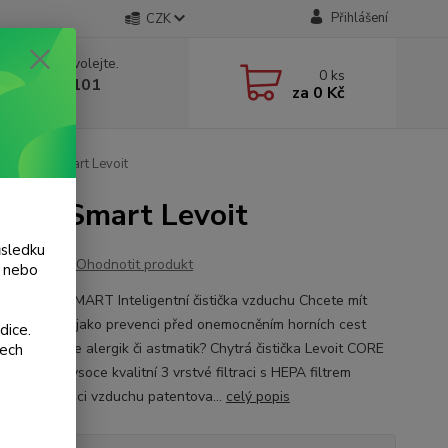
Přihlášení
CZK
 si rady? Zavolejte.
0
ks
 775 986 101
za
0 Kč
, 8-20 hod.)
CORE 300S Smart Levoit
300S Smart Levoit
ůsledku
Ohodnotit produkt
y nebo
 Core300S SMART Inteligentní čistička vzduchu Chcete mít
istý vzduch jako prevenci před onemocněním horních cest
dice.
ích nebo jste alergik či astmatik? Chytrá čistička Levoit CORE
šech
art díky vysoce kvalitní 3 vrstvé filtraci s HEPA filtrem
mální cirkulaci vzduchu patentova...
celý popis