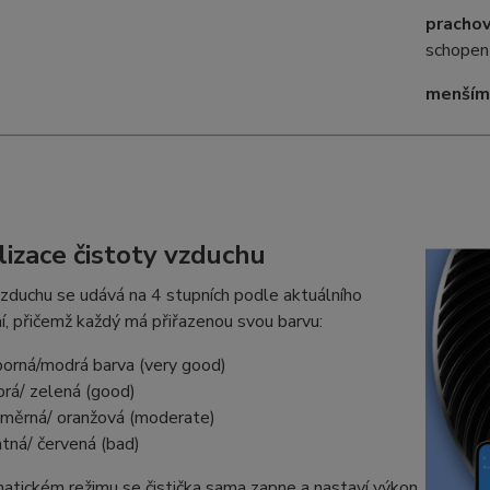
pracho
schopen
menšími
lizace čistoty vzduchu
zduchu se udává na 4 stupních podle aktuálního
í, přičemž každý má přiřazenou svou barvu:
orná/modrá barva (very good)
rá/ zelená (good)
měrná/ oranžová (moderate)
tná/ červená (bad)
atickém režimu se čistička sama zapne a nastaví výkon