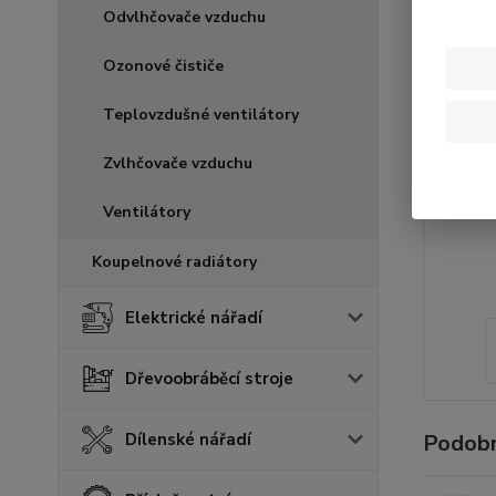
Odvlhčovače vzduchu
Ozonové čističe
Teplovzdušné ventilátory
Zvlhčovače vzduchu
Ventilátory
Koupelnové radiátory
Elektrické nářadí
Dřevoobráběcí stroje
Podobn
Dílenské nářadí