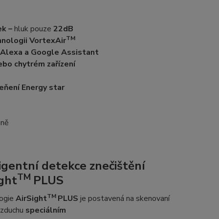
ek –
hluk pouze
22dB
TM
nologii VortexAir
 Alexa a Google Assistant
ebo chytrém zařízení
eňení Energy star
sně
igentní detekce znečištění
TM
ght
PLUS
TM
ogie
AirSight
PLUS
je postavená na skenovaní
 vzduchu
speciálním