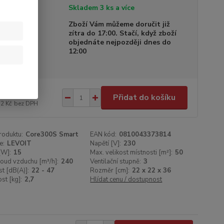
tupnost
Skladem 3 ks a více
a dodání
Zboží Vám můžeme doručit již
zítra do 17:00. Stačí, když zboží
objednáte nejpozději dnes do
12:00
935 Kč
/
ks
Přidat do košíku
52 Kč
bez DPH
roduktu:
Core300S Smart
EAN kód:
0810043373814
e:
LEVOIT
Napětí [V]:
230
[W]:
15
Max. velikost místnosti [m²]:
50
oud vzduchu [m³/h]:
240
Ventilační stupně:
3
t [dB(A)]:
22 - 47
Rozměr [cm]:
22 x 22 x 36
t [kg]:
2,7
Hlídat cenu / dostupnost