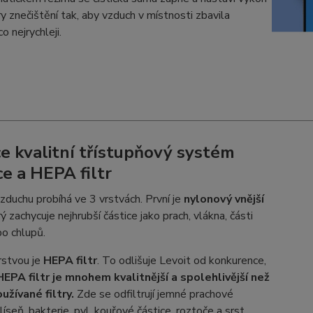
y znečištění tak, aby vzduch v místnosti zbavila
o nejrychleji.
e kvalitní třístupňový systém
ce a HEPA filtr
vzduchu probíhá ve 3 vrstvách. První je
nylonový vnější
rý zachycuje nejhrubší částice jako prach, vlákna, části
o chlupů.
rstvou je
HEPA filtr
. To odlišuje Levoit od konkurence,
HEPA
filtr je mnohem kvalitnější a spolehlivější než
užívané filtry.
Zde se odfiltrují jemné prachové
plíseň, bakterie, pyl, kouřové částice, roztoče a srst.