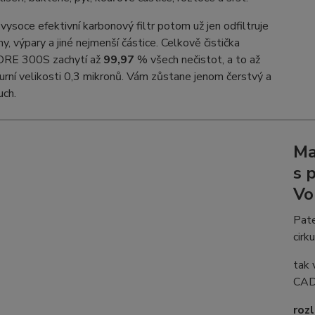
vysoce efektivní karbonový filtr potom už jen odfiltruje
hy, výpary a jiné nejmenší částice. Celkově čistička
ORE 300S zachytí až
99,97
% všech nečistot, a to až
urní velikosti 0,3 mikronů. Vám zůstane jenom čerstvý a
uch.
Ma
s 
Vo
Pate
cirk
tak 
CA
roz