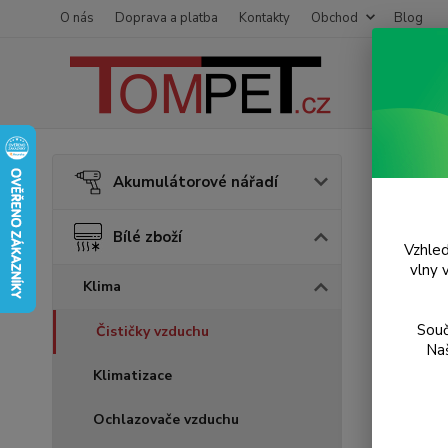
O nás
Doprava a platba
Kontakty
Obchod
Blog
Úvod
B
Akumulátorové nářadí
Inte
Bílé zboží
Vzhled
Novinka
vlny 
Klima
Souč
Čističky vzduchu
Naš
Klimatizace
Ochlazovače vzduchu