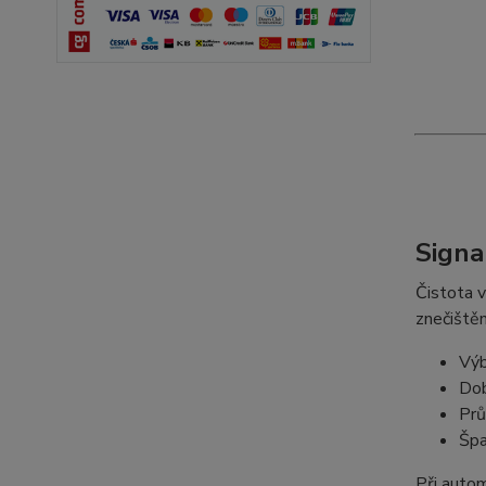
Signa
Čistota v
znečištěn
Výb
Dob
Prů
Špa
Při autom