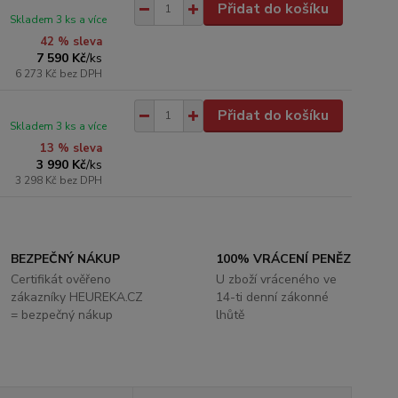
Přidat do košíku
Skladem 3 ks a více
42 % sleva
7 590 Kč
/
ks
6 273 Kč
bez DPH
Přidat do košíku
Skladem 3 ks a více
13 % sleva
3 990 Kč
/
ks
3 298 Kč
bez DPH
BEZPEČNÝ NÁKUP
100% VRÁCENÍ PENĚZ
Certifikát ověřeno
U zboží vráceného ve
zákazníky HEUREKA.CZ
14-ti denní zákonné
= bezpečný nákup
lhůtě