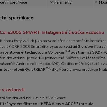
etní specifikace
Parametry
Hodn
tní specifikace
 Core300S SMART Inteligentní čistička vzduchu
t doma čistý vzduch jako prevenci před onemocněním horních cest
 Levoit CORE 300S Smart díky
vysoce kvalitní 3 vrstvé filtrac
TM
patentované technologie
Vortexair
odstraní až 99,97 %
čističky vzduchu je vskutku jednoduché. Můžete ji ovládat přímo n
zařízeních Android nebo Apple (iOS). Čistička může být také ov
TM,
n technologií QuietKEAP
díky které provoz produkuje
hlu
 vlastnosti
trá čistička vzduchu Levoit 300S Smart
TM
litní systém filtrace –
HEPA
filtry s ARC
formula