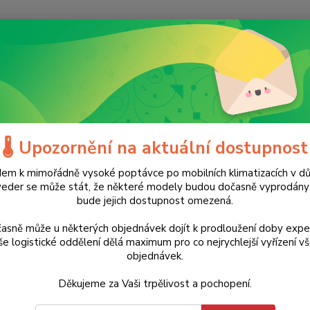
Nevíte
Hledat
+420
(Po-Ne
tavební nářadí
Dílenská topidla
Příslušenství
Hadice teplovzduš
ce teplovzdušná antistatická 
🌡️ Upozornění na aktuální dostupnost
m
em k mimořádně vysoké poptávce po mobilních klimatizacích v d
veder se může stát, že některé modely budou dočasně vyprodán
bude jejich dostupnost omezená.
ukt
3 518 Kč
- 15 %
asně může u některých objednávek dojít k prodloužení doby expe
Hadice
e logistické oddělení dělá maximum pro co nejrychlejší vyřízení v
použití
objednávek.
vytápěn
°C ze 
Děkujeme za Vaši trpělivost a pochopení.
vysoce 