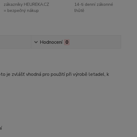
zákazníky HEUREKA.CZ
14-ti denní zákonné
= bezpečný nákup
lhůtě
Hodnocení
0
o je zvlášť vhodná pro použití při výrobě letadel, k
í