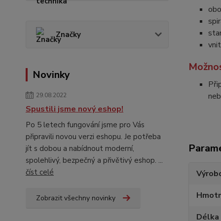
obo
spi
sta
Značky
vni
Možnos
Novinky
Při
neb
29.08.2022
Spustili jsme nový eshop!
Po 5 letech fungování jsme pro Vás
připravili novou verzi eshopu. Je potřeba
Param
jít s dobou a nabídnout moderní,
spolehlivý, bezpečný a přivětivý eshop. ...
číst celé
Výrob
Hmotn
Zobrazit všechny novinky
Délka