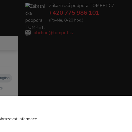
Zákaznická podpora TOMPET.CZ
+420 775 986 101
(Po-Ne, 8-20 hod.)
obchod@tompet.cz
obrazovat informace