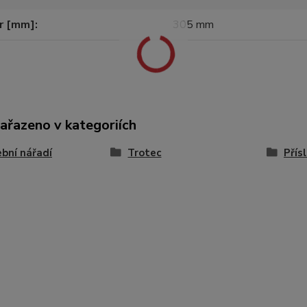
r [mm]
305 mm
zařazeno v kategoriích
bní nářadí
Trotec
Přís