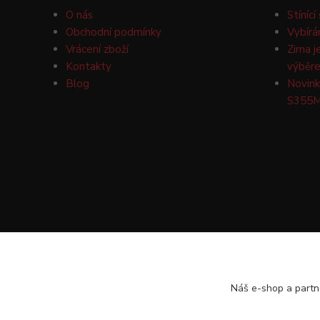
O nás
Stínící
Obchodní podmínky
Vybírá
Vrácení zboží
Zima j
Kontakty
výběre
Blog
Novink
S355M
Náš e-shop a partn