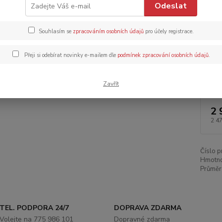
Odeslat
Dos
Souhlasím se
zpracováním osobních údajů
pro účely registrace.
Dob
Přeji si odebírat novinky e-mailem dle
podmínek zpracování osobních údajů
.
Zavřít
2 
2 4
Číslo p
Hmotno
Průměr
TEL. PODPORA 24/7
DOPRAVA ZDARMA
Volejte na 775 986 101
Dopravné zdarma