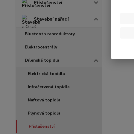
Příslušenství
Stavební nářadí
Bluetooth reproduktory
Elektrocentrály
Dílenská topidla
Elektrická topidla
Infračervená topidla
Naftová topidla
Plynová topidla
Příslušenství