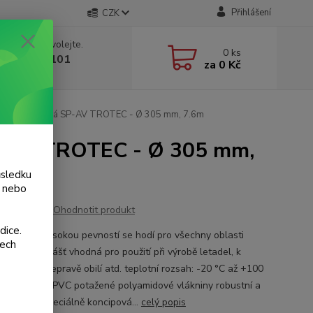
Přihlášení
CZK
 si rady? Zavolejte.
0
ks
 775 986 101
za
0 Kč
, 8-20 hod.)
ná antistatická SP-AV TROTEC - Ø 305 mm, 7.6m
SP-AV TROTEC - Ø 305 mm,
ůsledku
y nebo
Ohodnotit produkt
dice.
 SP-AV s vysokou pevností se hodí pro všechny oblasti
šech
. Proto je zvlášť vhodná pro použití při výrobě letadel, k
í hal, při přepravě obilí atd. teplotní rozsah: -20 °C až +100
antistatické, PVC potažené polyamidové vlákniny robustní a
flexibilní speciálně koncipová...
celý popis