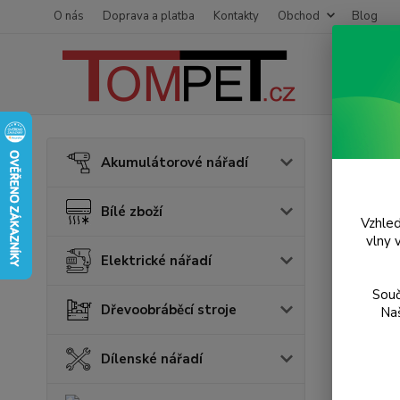
O nás
Doprava a platba
Kontakty
Obchod
Blog
Úvod
S
Akumulátorové nářadí
Hadi
Bílé zboží
7.6
Vzhled
vlny 
Elektrické nářadí
TOP prod
Souč
Dřevoobráběcí stroje
Naš
Dílenské nářadí