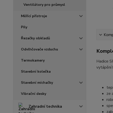
Ventilátory pro průmysl
Měřící přístroje
Pily
Kompl
Řezačky obkladů
Odvlhčovače vzduchu
Komple
Termokamery
Hadice SP
vytápění h
Stavební kolečka
Stavební míchačky
tep
ze 
Vibrační desky
rob
spe
Zahradní technika
zab