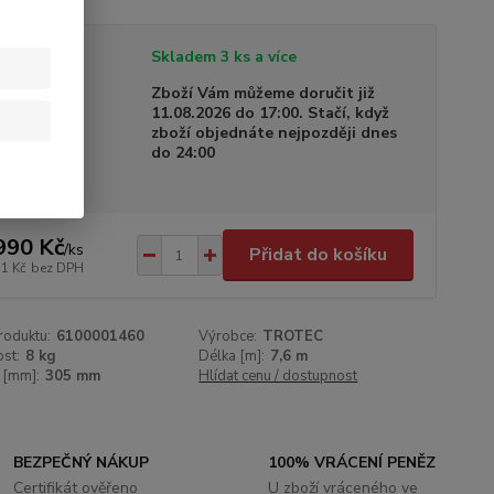
tupnost
Skladem 3 ks a více
a dodání
Zboží Vám můžeme doručit již
11.08.2026 do 17:00. Stačí, když
zboží objednáte nejpozději dnes
do 24:00
990 Kč
/
ks
Přidat do košíku
71 Kč
bez DPH
roduktu:
6100001460
Výrobce:
TROTEC
st:
8 kg
Délka [m]:
7,6 m
 [mm]:
305 mm
Hlídat cenu / dostupnost
BEZPEČNÝ NÁKUP
100% VRÁCENÍ PENĚZ
Certifikát ověřeno
U zboží vráceného ve