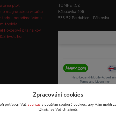
 sítě na plot
TOMPET.CZ
me magnetickou vrtačku
Fábalovka 406
e tady - poradíme Vám s
533 52 Pardubice - Fáblovka
m topidla
a! Pokosová pila na kov
CS Evolution
Zpracování cookies
eři potřebují Váš
souhlas
s použitím souborů cookies, aby Vám mohli z
týkající se Vašich zájmů.