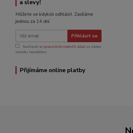
a slevy!
Můžete se kdykoli odhlásit. Zasíláme
jednou za 14 dní.
Přihlásit se
Souhlasím se
zpracováním osobních údajů
za účelem
rozesílky newsletteru.
Přijímáme online platby
N