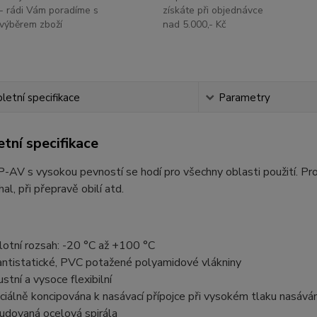
- rádi Vám poradíme s
získáte při objednávce
výběrem zboží
nad 5.000,- Kč
etní specifikace
Parametry
tní specifikace
-AV s vysokou pevností se hodí pro všechny oblasti použití. Prot
al, při přepravě obilí atd.
lotní rozsah: -20 °C až +100 °C
antistatické, PVC potažené polyamidové vlákniny
ustní a vysoce flexibilní
ciálně koncipována k nasávací přípojce při vysokém tlaku nasáván
udovaná ocelová spirála