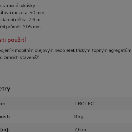
ustranné rukávky
rálová mezera: 50 mm
ndardní délka: 7,6 m
třní průměr: 305 mm
ti použití
pojení k mobilním olejovým nebo elektrickým topným agregátům 
o zimních stavenišť
etry
ce
TROTEC
ost
8 kg
 [m]
7,6 m