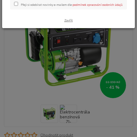
Přeji si odebírat novinky e-mailem dle
podmínek zpracování osobních údajů
.
Zavřít
11 190 Kč
- 41 %
Ohodnotit produkt