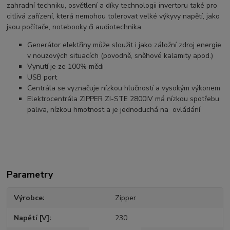
zahradní techniku, osvětlení a díky technologii invertoru také pro
citlivá zařízení, která nemohou tolerovat velké výkyvy napětí, jako
jsou počítače, notebooky či audiotechnika.
Generátor elektřiny může sloužit i jako záložní zdroj energie
v nouzových situacích (povodně, sněhové kalamity apod.)
Vynutí je ze 100% mědi
USB port
Centrála se vyznačuje nízkou hlučností a vysokým výkonem
Elektrocentrála ZIPPER ZI-STE 2800IV má nízkou spotřebu
paliva, nízkou hmotnost a je jednoduchá na ovládání
Parametry
Výrobce
Zipper
Napětí [V]
230