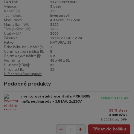
EAN kód:
9120039232843
Výrobce:
Zipper
Napětí [V]:
230
Typ motoru:
Invertorový
Model motoru:
4-taktní, 212 ccm
Max. výkon [W]:
3200
Trvalý výkon [W]:
2800
Otáčky [ot/min]:
3000
Zásuvka:
1x230V, USB 5V 2A
Palivo:
NATURAL 95
Doba běhu na 1 nádrž [h]:
3
Objem palivové nádrže [l]:
5
Objem olejové nádrže [l]:
0,6
Rozměr [cm]:
45 x 49 x 51
Hlučnost [dB(A)]:
68
Hmotnost [kg]:
33
Hlídat cenu / dostupnost
Podobné produkty
Invertorová elektrocentrála MXR4500i
Skladem 3 ks a více
maXpeedingrods - 3,5 kW, 2x230V
38 % sleva
9 990 Kč
/
ks
8 256 Kč
bez DPH
Přidat do košíku