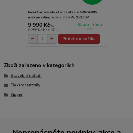
Invertorová elektrocentrála MXR4500i
maXpeedingrods - 3,5 kW, 2x230V
9 990 Kč
Skladem 3 ks a
/
ks
více
8 256 Kč
bez DPH
Přidat do košíku
Zboží zařazeno v kategoriích
Stavební nářadí
Elektrocentrály
Zipper
Nepropásněte novinky, akce a