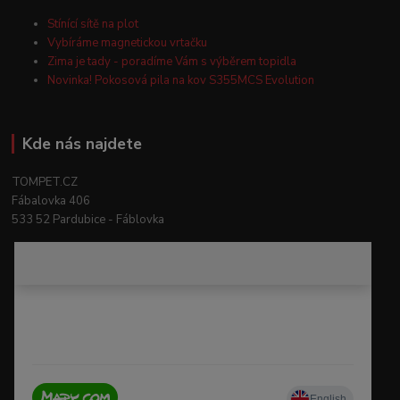
Stínící sítě na plot
Vybíráme magnetickou vrtačku
Zima je tady - poradíme Vám s výběrem topidla
Novinka! Pokosová pila na kov S355MCS Evolution
Kde nás najdete
TOMPET.CZ
Fábalovka 406
533 52 Pardubice - Fáblovka