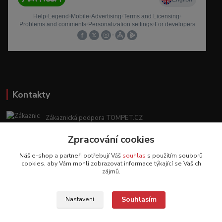
Kontakty
Zákaznická podpora TOMPET.CZ
+420 775 986 101
Zpracování cookies
(Po-Ne, 8-20 hod.)
Náš e-shop a partneři potřebují Váš
souhlas
s použitím souborů
obchod@tompet.cz
cookies, aby Vám mohli zobrazovat informace týkající se Vašich
zájmů.
Souhlasím
Nastavení
Veškeré texty a popisy vytvořila společnost TOMPET.CZ s.r.o. - 2017-2026 ©