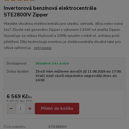
Invertorová benzínová elektrocentrála
STE2800IV Zipper
Hledáte vhodnou elektrocentrálu pro stavbu, zahradu, dílnu nebo volný
čas? Zkuste náš generátor Zipper s výkonem 2,8 kW od značky Zipper.
Vyznačuje se nízkou hlučností a 100% vynutím z mědi vč. ochrany proti
přetížení. Díky technologii invertoru je elektrocentrála vhodná také pro
citlivá zařízení ja...
celý popis
Dostupnost
Skladem 3 ks a více
Doba dodání
Zboží Vám můžeme doručit již 11.08.2026 do 17:00.
Stačí, když zboží objednáte nejpozději dnes do
24:00
6 569 Kč
/
ks
5 429 Kč
bez DPH
Přidat do košíku
Číslo produktu:
STE2800IV