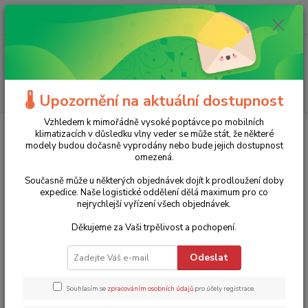
0
ks
+420 775 986 101
CZK
za
0 Kč
(Po-Ne, 8-20 hod.)
Menu
Hledat
🌡️ Upozornění na aktuální dostupnost
Vzhledem k mimořádně vysoké poptávce po mobilních
Úvod
Stavební nářadí
Elektrocentrály
Elektrocentrála benzínová ZI-
klimatizacích v důsledku vlny veder se může stát, že některé
STE2800IV Zipper - 2,8 kW, 1x230V
modely budou dočasně vyprodány nebo bude jejich dostupnost
omezená.
Elektrocentrála benzínová ZI-
Současně může u některých objednávek dojít k prodloužení doby
STE2800IV Zipper - 2,8 kW,
expedice. Naše logistické oddělení dělá maximum pro co
nejrychlejší vyřízení všech objednávek.
1x230V
Děkujeme za Vaši trpělivost a pochopení.
Akce
TOP produkt
Doprava ZDARMA
Odeslat
Souhlasím se
zpracováním osobních údajů
pro účely registrace.