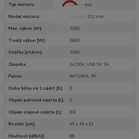
Typ motoru
Invertorový
Model motoru
4-taktní, 212 ccm
Max. výkon [W]
3200
Trvalý výkon [W]
2800
Otáčky [ot/min]
3000
Zásuvka
1x230V, USB 5V 2A
Palivo
NATURAL 95
Doba běhu na 1 nádrž [h]
3
Objem palivové nádrže [l]
5
Objem olejové nádrže [l]
0,6
Rozměr [cm]
45 x 49 x 51
Hlučnost [dB(A)]
68