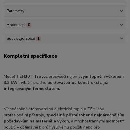
Parametry
Hodnocení
0
Související zboží
1
Kompletní specifikace
Model
TEH30T Trotec
přesvědčí nejen
svým topným výkonem
3,3 kW
, nýbrž i snadno
udržovatelnou konstrukcí
a
již
integrovaným termostatem.
Vícenásobně stohovatelná elektrická topidla TEH jsou
profesionální přístroje,
speciálně přizpůsobené nejnáročnějším
požadavkům na materiál a výkon
, s mnohostrannými možnostmi
použití – optimálně k průmyslovému použití nebo pro