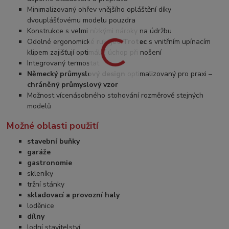
Minimalizovaný ohřev vnějšího opláštění díky
dvouplášťovému modelu pouzdra
Konstrukce s velmi nízkými nároky na údržbu
Odolné ergonomické rukojeti
Trotec
s vnitřním upínacím
klipem zajišťují optimální úchop při nošení
Integrovaný termostat
Německý průmyslový design
optimalizovaný pro praxi –
chráněný průmyslový vzor
Možnost vícenásobného stohování rozměrově stejných
modelů
Možné oblasti použití
stavební buňky
garáže
gastronomie
skleníky
tržní stánky
skladovací a provozní haly
loděnice
dílny
lodní stavitelství