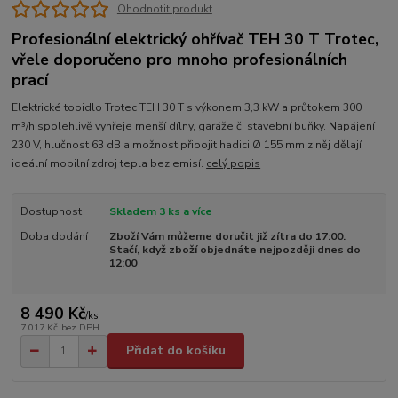
Ohodnotit produkt
Profesionální elektrický ohřívač TEH 30 T Trotec,
vřele doporučeno pro mnoho profesionálních
prací
Elektrické topidlo Trotec TEH 30 T s výkonem 3,3 kW a průtokem 300
m³/h spolehlivě vyhřeje menší dílny, garáže či stavební buňky. Napájení
230 V, hlučnost 63 dB a možnost připojit hadici Ø 155 mm z něj dělají
ideální mobilní zdroj tepla bez emisí.
celý popis
Dostupnost
Skladem 3 ks a více
Doba dodání
Zboží Vám můžeme doručit již zítra do 17:00.
Stačí, když zboží objednáte nejpozději dnes do
12:00
8 490 Kč
/
ks
7 017 Kč
bez DPH
Přidat do košíku