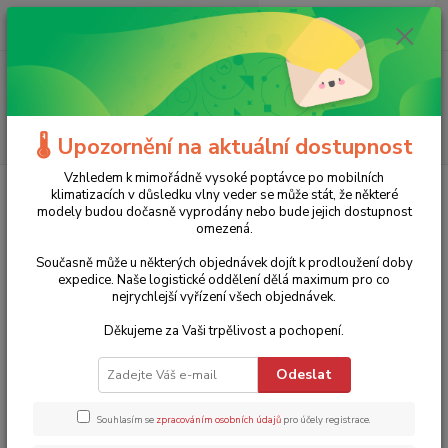
0
ks
+420 775 986 101
CZK
za
0 Kč
(Po-Ne, 8-20 hod.)
Menu
Hledat
🌡️ Upozornění na aktuální dostupnost
Vzhledem k mimořádně vysoké poptávce po mobilních
Úvod
Stavební nářadí
Dílenská topidla
Elektrická topidla
klimatizacích v důsledku vlny veder se může stát, že některé
Elektrické topidlo TEH 30 T Trotec - 3,3 kW, s termostatem a s možností připojení
modely budou dočasně vyprodány nebo bude jejich dostupnost
hadice
omezená.
Elektrické topidlo TEH 30 T
Současně může u některých objednávek dojít k prodloužení doby
expedice. Naše logistické oddělení dělá maximum pro co
Trotec - 3,3 kW, s termostatem a
nejrychlejší vyřízení všech objednávek.
s možností připojení hadice
Děkujeme za Vaši trpělivost a pochopení.
Akce
TOP produkt
Odeslat
Souhlasím se
zpracováním osobních údajů
pro účely registrace.