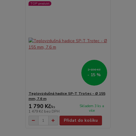
TOP produkt
2 106 Kč
- 15 %
Teplovzdušná hadice SP-T Trotec - Ø 155
mm, 7.6 m
1 790 Kč
Skladem 3 ks a
/
ks
více
1 479 Kč
bez DPH
Přidat do košíku