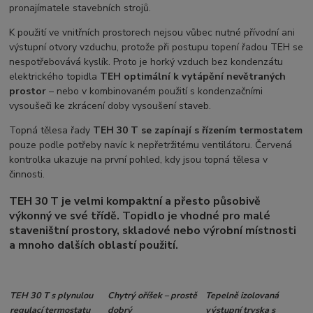
pronajímatele stavebních strojů.
K použití ve vnitřních prostorech nejsou vůbec nutné přívodní ani
výstupní otvory vzduchu, protože při postupu topení řadou TEH se
nespotřebovává kyslík. Proto je horký vzduch bez kondenzátu
elektrického topidla
TEH optimální k vytápění nevětraných
prostor
– nebo v kombinovaném použití s kondenzačními
vysoušeči ke zkrácení doby vysoušení staveb.
Topná tělesa řady
TEH 30 T se zapínají s řízením termostatem
pouze podle potřeby navíc k nepřetržitému ventilátoru. Červená
kontrolka ukazuje na první pohled, kdy jsou topná tělesa v
činnosti.
TEH 30 T je velmi kompaktní a přesto působivě
výkonný ve své třídě. Topidlo je vhodné pro malé
staveništní prostory, skladové nebo výrobní místnosti
a mnoho dalších oblastí použití.
TEH 30 T s plynulou
Chytrý oříšek – prostě
Tepelně izolovaná
regulací termostatu
dobrý
výstupní tryska s