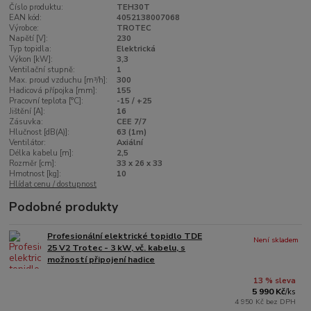
Číslo produktu:
TEH30T
EAN kód:
4052138007068
Výrobce:
TROTEC
Napětí [V]:
230
Typ topidla:
Elektrická
Výkon [kW]:
3,3
Ventilační stupně:
1
Max. proud vzduchu [m³/h]:
300
Hadicová přípojka [mm]:
155
Pracovní teplota [°C]:
-15 / +25
Jištění [A]:
16
Zásuvka:
CEE 7/7
Hlučnost [dB(A)]:
63 (1m)
Ventilátor:
Axiální
Délka kabelu [m]:
2,5
Rozměr [cm]:
33 x 26 x 33
Hmotnost [kg]:
10
Hlídat cenu / dostupnost
Podobné produkty
Profesionální elektrické topidlo TDE
Není skladem
25 V2 Trotec - 3 kW, vč. kabelu, s
možností připojení hadice
13 % sleva
5 990 Kč
/
ks
4 950 Kč
bez DPH