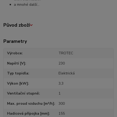
a mnohé další...
Původ zboží
Parametry
Výrobce
TROTEC
Napětí [V]
230
Typ topidla
Elektrická
Výkon [kW]
3,3
Ventilační stupně
1
Max. proud vzduchu [m³/h]
300
Hadicová přípojka [mm]
155