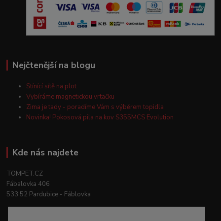
Nejčtenější na blogu
Stínící sítě na plot
Vybíráme magnetickou vrtačku
Zima je tady - poradíme Vám s výběrem topidla
Novinka! Pokosová pila na kov S355MCS Evolution
Kde nás najdete
TOMPET.CZ
Fábalovka 406
533 52 Pardubice - Fáblovka