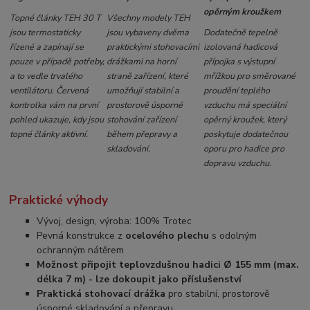
opěrným kroužkem
Topné články TEH 30 T
Všechny modely TEH
jsou termostaticky
jsou vybaveny dvěma
Dodatečně tepelně
řízené a zapínají se
praktickými stohovacími
izolovaná hadicová
pouze v případě potřeby,
drážkami na horní
přípojka s výstupní
a to vedle trvalého
straně zařízení, které
mřížkou pro směrované
ventilátoru. Červená
umožňují stabilní a
proudění teplého
kontrolka vám na první
prostorově úsporné
vzduchu má speciální
pohled ukazuje, kdy jsou
stohování zařízení
opěrný kroužek, který
topné články aktivní.
během přepravy a
poskytuje dodatečnou
skladování.
oporu pro hadice pro
dopravu vzduchu.
Praktické výhody
Vývoj, design, výroba: 100% Trotec
Pevná konstrukce z
ocelového plechu
s odolným
ochranným nátěrem
Možnost připojit teplovzdušnou hadici Ø 155 mm (max.
délka 7 m) - lze dokoupit jako příslušenství
Praktická stohovací drážka
pro stabilní, prostorově
úsporné skladování a přepravu