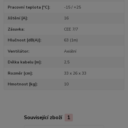
Pracovní teplota [°C]
-15 / +25
Jištění [A]
16
Zásuvka
CEE 7/7
Hlučnost [dB(A)]
63 (1m)
Ventilátor
Axiální
Délka kabelu [m]
2,5
Rozměr [cm]
33 x 26 x 33
Hmotnost [kg]
10
Související zboží
1