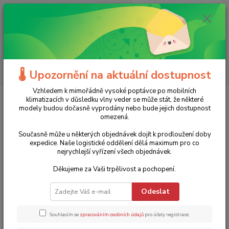
0
ks
+420 775 986 101
CZK
za
0 Kč
(Po-Ne, 8-20 hod.)
Menu
Hledat
🌡️ Upozornění na aktuální dostupnost
Vzhledem k mimořádně vysoké poptávce po mobilních
Úvod
Zahradní technika
Čerpadla
Příslušenství
Digitální tlakový
klimatizacích v důsledku vlny veder se může stát, že některé
spínač s kabelem a vidlicí DPC 10-A EVAK
modely budou dočasně vyprodány nebo bude jejich dostupnost
omezená.
Digitální tlakový spínač s
Současně může u některých objednávek dojít k prodloužení doby
kabelem a vidlicí DPC 10-A EVAK
expedice. Naše logistické oddělení dělá maximum pro co
nejrychlejší vyřízení všech objednávek.
TOP produkt
Děkujeme za Vaši trpělivost a pochopení.
Odeslat
Souhlasím se
zpracováním osobních údajů
pro účely registrace.