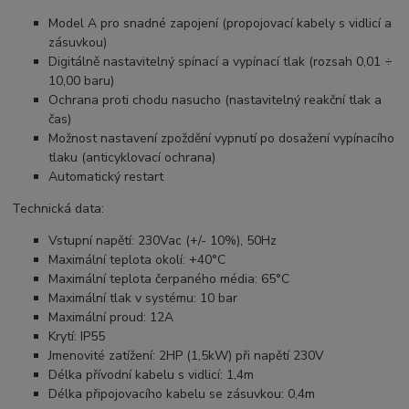
Model A pro snadné zapojení (propojovací kabely s vidlicí a
zásuvkou)
Digitálně nastavitelný spínací a vypínací tlak (rozsah 0,01 ÷
10,00 baru)
Ochrana proti chodu nasucho (nastavitelný reakční tlak a
čas)
Možnost nastavení zpoždění vypnutí po dosažení vypínacího
tlaku (anticyklovací ochrana)
Automatický restart
Technická data:
Vstupní napětí: 230Vac (+/- 10%), 50Hz
Maximální teplota okolí: +40°C
Maximální teplota čerpaného média: 65°C
Maximální tlak v systému: 10 bar
Maximální proud: 12A
Krytí: IP55
Jmenovité zatížení: 2HP (1,5kW) při napětí 230V
Délka přívodní kabelu s vidlicí: 1,4m
Délka připojovacího kabelu se zásuvkou: 0,4m