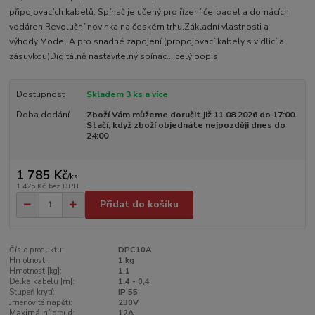
připojovacích kabelů. Spínač je učený pro řízení čerpadel a domácích
vodáren.Revoluční novinka na českém trhu.Základní vlastnosti a
výhody:Model A pro snadné zapojení (propojovací kabely s vidlicí a
zásuvkou)Digitálně nastavitelný spínac...
celý popis
Dostupnost
Skladem 3 ks a více
Doba dodání
Zboží Vám můžeme doručit již 11.08.2026 do 17:00.
Stačí, když zboží objednáte nejpozději dnes do
24:00
1 785 Kč
/
ks
1 475 Kč
bez DPH
Přidat do košíku
Číslo produktu:
DPC10A
Hmotnost:
1 kg
Hmotnost [kg]:
1,1
Délka kabelu [m]:
1,4 - 0,4
Stupeň krytí:
IP 55
Jmenovité napětí:
230V
Maximální proud:
12A