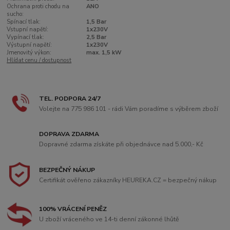
Ochrana proti chodu na
ANO
sucho:
Spínací tlak:
1,5 Bar
Vstupní napětí:
1x230V
Vypínací tlak:
2,5 Bar
Výstupní napětí:
1x230V
Jmenovitý výkon:
max. 1,5 kW
Hlídat cenu / dostupnost
TEL. PODPORA 24/7
Volejte na 775 986 101 - rádi Vám poradíme s výběrem zboží
DOPRAVA ZDARMA
Dopravné zdarma získáte při objednávce nad 5.000,- Kč
BEZPEČNÝ NÁKUP
Certifikát ověřeno zákazníky HEUREKA.CZ = bezpečný nákup
100% VRÁCENÍ PENĚZ
U zboží vráceného ve 14-ti denní zákonné lhůtě