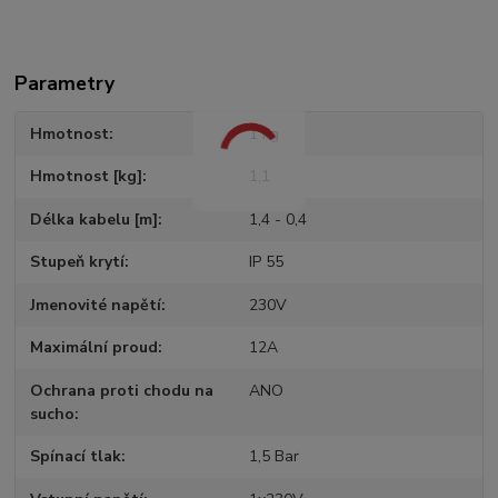
Parametry
Hmotnost
1 kg
Hmotnost [kg]
1,1
Délka kabelu [m]
1,4 - 0,4
Stupeň krytí
IP 55
Jmenovité napětí
230V
Maximální proud
12A
Ochrana proti chodu na
ANO
sucho
Spínací tlak
1,5 Bar