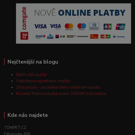
Nejčtenější na blogu
Stínící sítě na plot
Vybíráme magnetickou vrtačku
Zima je tady - poradíme Vám s výběrem topidla
Novinka! Pokosová pila na kov S355MCS Evolution
Kde nás najdete
TOMPET.CZ
Fábalovka 406