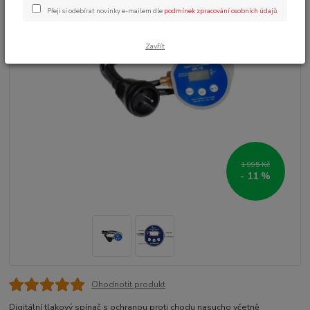
Přeji si odebírat novinky e-mailem dle
podmínek zpracování osobních údajů
.
Zavřít
1 995 Kč
- 11 %
Ohodnotit produkt
Digitální tlakový spínač s ochranou proti chodu nasucho včetně