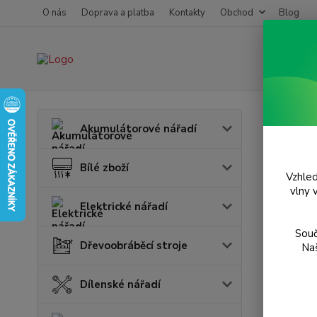
O nás
Doprava a platba
Kontakty
Obchod
Blog
Úvod
P
Akumulátorové nářadí
Diam
Bílé zboží
- 35
Vzhled
vlny 
Elektrické nářadí
TOP prod
Souč
Dřevoobráběcí stroje
Naš
Dílenské nářadí