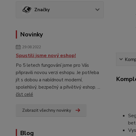
Značky
Novinky
29.08.2022
Spustili jsme nový eshop!
Kompl
Po 5 letech fungování jsme pro Vás
připravili novou verzi eshopu. Je potřeba
Komple
jít s dobou a nabídnout moderní,
spolehlivý, bezpečný a přivětivý eshop. ...
číst celé
Zobrazit všechny novinky
Seg
bet
Vys
Blog