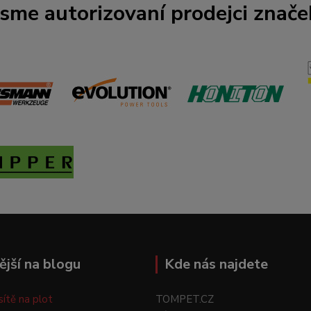
Jsme autorizovaní prodejci znače
ější na blogu
Kde nás najdete
 sítě na plot
TOMPET.CZ