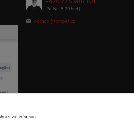
+420 775 986 101
(Po-Ne, 8-20 hod.)
obchod@tompet.cz
obrazovat informace