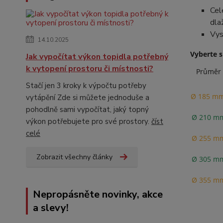
Cel
dla
Vys
14.10.2025
Vyberte s
Jak vypočítat výkon topidla potřebný
k vytopení prostoru či místnosti?
Průměr
Stačí jen 3 kroky k výpočtu potřeby
Ø 185 m
vytápění Zde si můžete jednoduše a
pohodlně sami vypočítat, jaký topný
Ø 210 m
výkon potřebujete pro své prostory.
číst
celé
Ø 255 m
Zobrazit všechny články
Ø 305 m
Ø 355 m
Nepropásněte novinky, akce
a slevy!