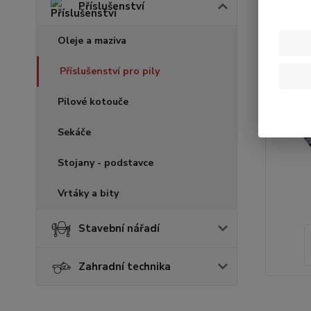
Příslušenství
Oleje a maziva
Příslušenství pro pily
Pilové kotouče
Sekáče
Stojany - podstavce
Vrtáky a bity
Stavební nářadí
Zahradní technika