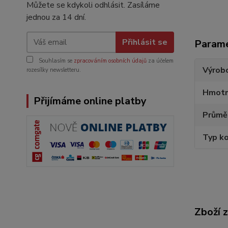
Můžete se kdykoli odhlásit. Zasíláme
jednou za 14 dní.
Přihlásit se
Param
Souhlasím se
zpracováním osobních údajů
za účelem
Výrob
rozesílky newsletteru.
Hmotn
Přijímáme online platby
Průmě
Typ k
Zboží 