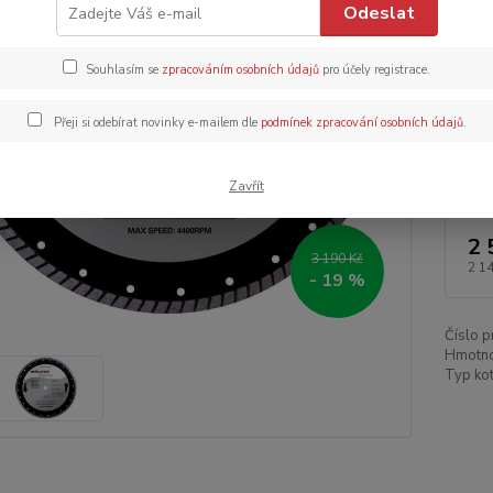
Odeslat
Dos
Souhlasím se
zpracováním osobních údajů
pro účely registrace.
Dob
Přeji si odebírat novinky e-mailem dle
podmínek zpracování osobních údajů
.
Zavřít
2 
3 190 Kč
2 1
- 19 %
Číslo p
Hmotno
Typ ko