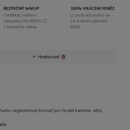
BEZPEČNÝ NÁKUP
100% VRÁCENÍ PENĚZ
Certifikát ověřeno
U zboží vráceného ve
zákazníky HEUREKA.CZ
14-ti denní zákonné
= bezpečný nákup
lhůtě
Hodnocení
0
rbo segmentový kotouč pro řezání kamene, cihly,
uče