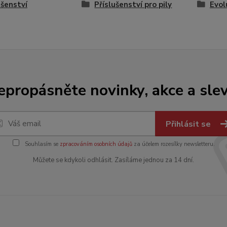
ušenství
Příslušenství pro pily
Evol
epropásněte novinky, akce a slev
Přihlásit se
Souhlasím se
zpracováním osobních údajů
za účelem rozesílky newsletteru.
Můžete se kdykoli odhlásit. Zasíláme jednou za 14 dní.