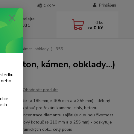
Přihlášení
CZK
 si rady? Zavolejte.
0
ks
 775 986 101
za
0 Kč
, 8-20 hod.)
la, beton, kámen, obklady...) - 355
, beton, kámen, obklady...)
ůsledku
y nebo
Ohodnotit produkt
dice.
tové kotouče (ø 185 mm, ø 305 mm a ø 355 mm) - dělený
šech
segmentový kotouč pro řezání kamene, cihly, betonu,
uVysoká koncentrace diamantu zajišťuje dlouhou životnost
eCele obvodový kotouč (ø 210 mm a ø 255 mm) - poskytuje
dší řezy v keramických obk...
celý popis