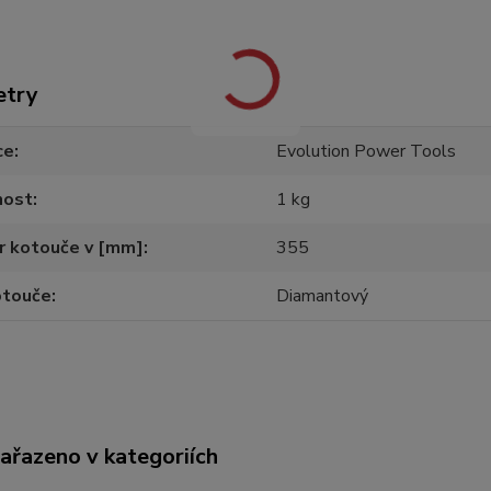
etry
ce
Evolution Power Tools
ost
1 kg
r kotouče v [mm]
355
otouče
Diamantový
zařazeno v kategoriích