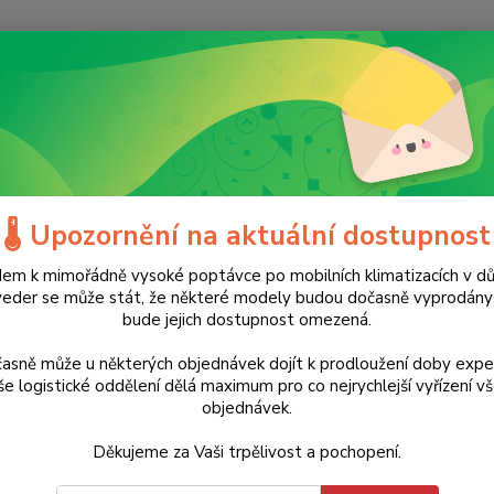
Nevíte
Hledat
+420
(Po-Ne
říslušenství
Příslušenství pro pily
Diamantový kotouč EVOLUTION (cih
antový kotouč EVOLUTION (cihla
🌡️ Upozornění na aktuální dostupnost
5
em k mimořádně vysoké poptávce po mobilních klimatizacích v d
veder se může stát, že některé modely budou dočasně vyprodán
bude jejich dostupnost omezená.
ukt
asně může u některých objednávek dojít k prodloužení doby expe
Segmen
e logistické oddělení dělá maximum pro co nejrychlejší vyřízení v
turbo 
objednávek.
mramor
kotouč
Děkujeme za Vaši trpělivost a pochopení.
nejhla