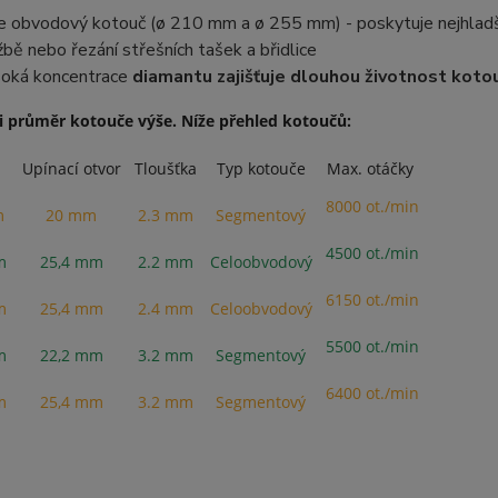
e obvodový kotouč (ø 210 mm a ø 255 mm) - poskytuje nejhladší
žbě nebo řezání střešních tašek a břidlice
oká koncentrace
diamantu zajišťuje dlouhou životnost koto
i průměr kotouče výše. Níže přehled kotoučů:
Upínací otvor
Tloušťka
Typ kotouče
Max. otáčky
8000 ot./min
m
20 mm
2.3 mm
Segmentový
4500 ot./min
m
25,4 mm
2.2 mm
Celoobvodový
6150 ot./min
m
25,4 mm
2.4 mm
Celoobvodový
5500 ot./min
m
22,2 mm
3.2 mm
Segmentový
6400 ot./min
m
25,4 mm
3.2 mm
Segmentový