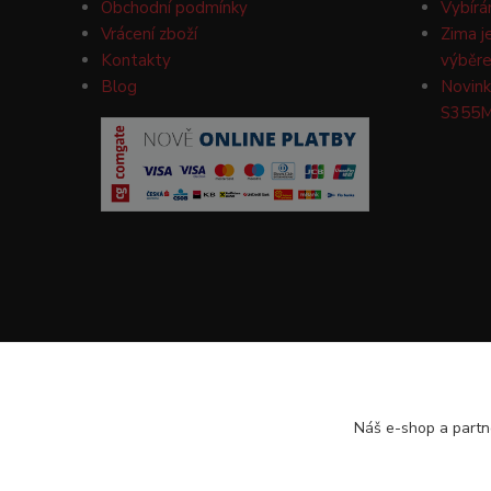
Obchodní podmínky
Vybírá
Vrácení zboží
Zima j
Kontakty
výběre
Blog
Novink
S355M
Náš e-shop a partn