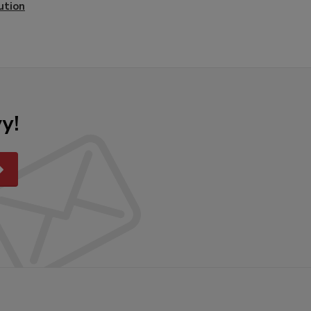
ution
y!