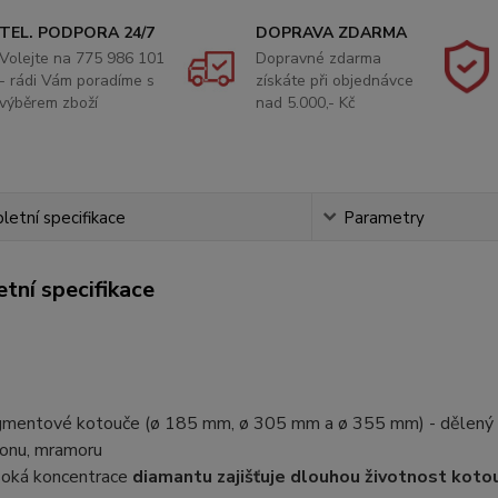
TEL. PODPORA 24/7
DOPRAVA ZDARMA
Volejte na 775 986 101
Dopravné zdarma
- rádi Vám poradíme s
získáte při objednávce
výběrem zboží
nad 5.000,- Kč
etní specifikace
Parametry
tní specifikace
mentové kotouče (ø 185 mm, ø 305 mm a ø 355 mm) - dělený tu
onu, mramoru
oká koncentrace
diamantu zajišťuje dlouhou životnost koto