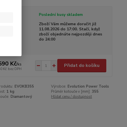
tupnost
Poslední kusy skladem
a dodání
Zboží Vám můžeme doručit již
11.08.2026 do 17:00. Stačí, když
zboží objednáte nejpozději dnes
do 24:00
590 Kč
/
ks
Přidat do košíku
40 Kč
bez DPH
roduktu:
EVOKB355
Výrobce:
Evolution Power Tools
st:
1 kg
Průměr kotouče v [mm]:
355
touče:
Diamantový
Hlídat cenu / dostupnost