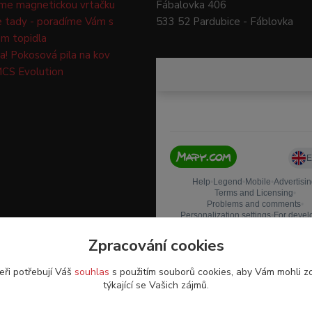
me magnetickou vrtačku
Fábalovka 406
e tady - poradíme Vám s
533 52 Pardubice - Fáblovka
m topidla
a! Pokosová pila na kov
CS Evolution
Zpracování cookies
eři potřebují Váš
souhlas
s použitím souborů cookies, aby Vám mohli z
týkající se Vašich zájmů.