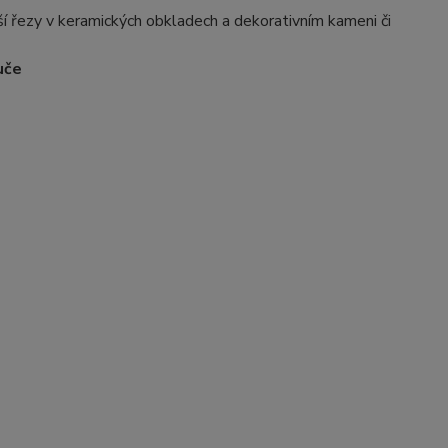
 řezy v keramických obkladech a dekorativním kameni či
uče