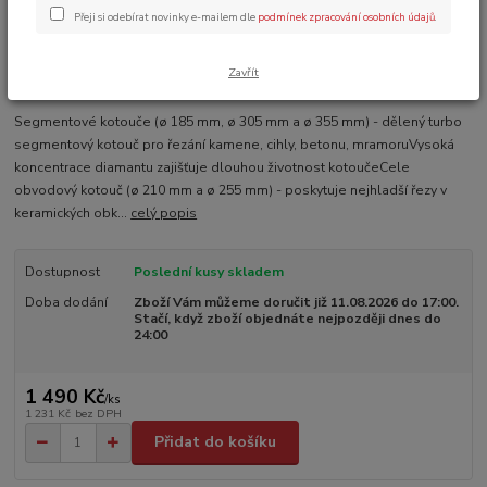
Přeji si odebírat novinky e-mailem dle
podmínek zpracování osobních údajů
.
Zavřít
Ohodnotit produkt
Segmentové kotouče (ø 185 mm, ø 305 mm a ø 355 mm) - dělený turbo
segmentový kotouč pro řezání kamene, cihly, betonu, mramoruVysoká
koncentrace diamantu zajišťuje dlouhou životnost kotoučeCele
obvodový kotouč (ø 210 mm a ø 255 mm) - poskytuje nejhladší řezy v
keramických obk...
celý popis
Dostupnost
Poslední kusy skladem
Doba dodání
Zboží Vám můžeme doručit již 11.08.2026 do 17:00.
Stačí, když zboží objednáte nejpozději dnes do
24:00
1 490 Kč
/
ks
1 231 Kč
bez DPH
Přidat do košíku