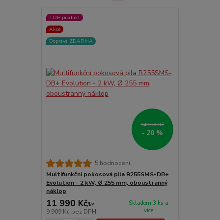
TOP produkt
Akce
Doprava ZDARMA
14 990 Kč
- 20 %
5 hodnocení
Multifunkční pokosová pila R255SMS-DB+
Evolution - 2 kW, Ø 255 mm, oboustranný
náklop
11 990 Kč
Skladem 3 ks a
/
ks
více
9 909 Kč
bez DPH