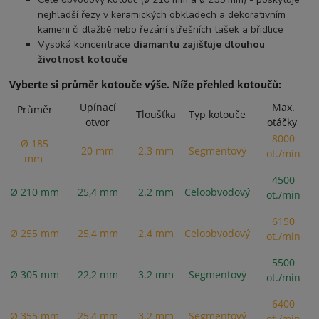
nejhladší řezy v keramických obkladech a dekorativním
kameni či dlažbě nebo řezání střešních tašek a břidlice
Vysoká koncentrace
diamantu zajišťuje dlouhou
životnost kotouče
Vyberte si průměr kotouče výše. Níže přehled kotoučů:
Upínací
Max.
Průměr
Tloušťka
Typ kotouče
otvor
otáčky
8000
Ø 185
20 mm
2.3 mm
Segmentový
ot./min
mm
4500
Ø 210 mm
25,4 mm
2.2 mm
Celoobvodový
ot./min
6150
Ø 255 mm
25,4 mm
2.4 mm
Celoobvodový
ot./min
5500
Ø 305 mm
22,2 mm
3.2 mm
Segmentový
ot./min
6400
Ø 355 mm
25,4 mm
3.2 mm
Segmentový
ot./min