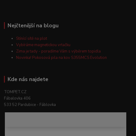
Nejčtenější na blogu
Stínící sítě na plot
Vybíráme magnetickou vrtačku
Zima je tady - poradíme Vám s výběrem topidla
Novinka! Pokosová pila na kov S355MCS Evolution
Kde nás najdete
TOMPET.CZ
Fábalovka 406
533 52 Pardubice - Fáblovka