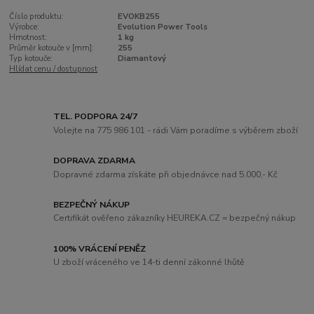
Číslo produktu:
EVOKB255
Výrobce:
Evolution Power Tools
Hmotnost:
1 kg
Průměr kotouče v [mm]:
255
Typ kotouče:
Diamantový
Hlídat cenu / dostupnost
TEL. PODPORA 24/7
Volejte na 775 986 101 - rádi Vám poradíme s výběrem zboží
DOPRAVA ZDARMA
Dopravné zdarma získáte při objednávce nad 5.000,- Kč
BEZPEČNÝ NÁKUP
Certifikát ověřeno zákazníky HEUREKA.CZ = bezpečný nákup
100% VRÁCENÍ PENĚZ
U zboží vráceného ve 14-ti denní zákonné lhůtě