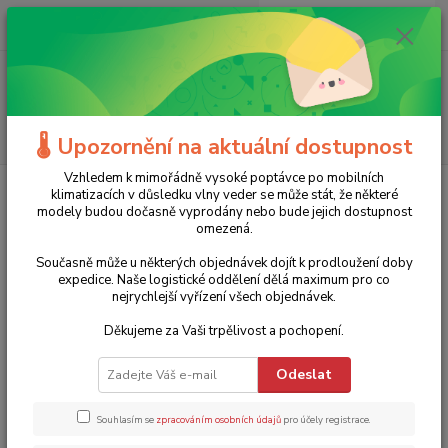
0
ks
+420 775 986 101
CZK
za
0 Kč
(Po-Ne, 8-20 hod.)
Menu
Hledat
🌡️ Upozornění na aktuální dostupnost
Vzhledem k mimořádně vysoké poptávce po mobilních
Úvod
Příslušenství
Příslušenství pro pily
Diamantový kotouč
klimatizacích v důsledku vlny veder se může stát, že některé
EVOLUTION (cihla, beton, kámen, obklady...) - 255
modely budou dočasně vyprodány nebo bude jejich dostupnost
omezená.
Diamantový kotouč EVOLUTION
Současně může u některých objednávek dojít k prodloužení doby
(cihla, beton, kámen, obklady...) -
expedice. Naše logistické oddělení dělá maximum pro co
nejrychlejší vyřízení všech objednávek.
255
Děkujeme za Vaši trpělivost a pochopení.
TOP produkt
1 790 Kč
- 17 %
Odeslat
Souhlasím se
zpracováním osobních údajů
pro účely registrace.