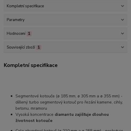
Kompletní specifikace
Parametry
Hodnocení
1
Související zboží
1
Kompletní specifikace
Segmentové kotouče (ø 185 mm, ø 305 mm a ø 355 mm) -
dělený turbo segmentový kotouč pro řezání kamene, cihly,
betonu, mramoru
Vysoká koncentrace
diamantu zajišťuje dlouhou
životnost kotouče
Cele obvodový kotouč (ø 210 mm a ø 255 mm) - poskytuje