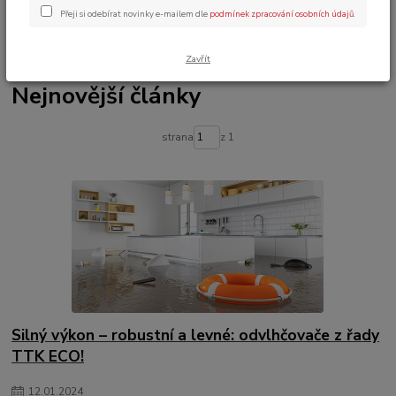
Blog
Přeji si odebírat novinky e-mailem dle
podmínek zpracování osobních údajů
.
Zavřít
Nejnovější články
strana
z 1
Silný výkon – robustní a levné: odvlhčovače z řady
TTK ECO!
12
.
01
.
2024