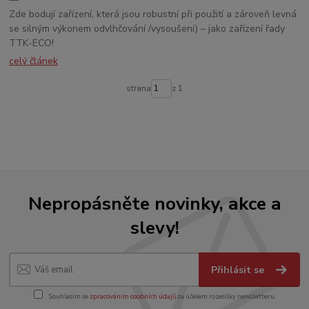
Zde bodují zařízení, která jsou robustní při použití a zároveň levná
se silným výkonem odvlhčování /vysoušení) – jako zařízení řady
TTK-ECO!
celý článek
strana
z 1
Nepropásněte novinky, akce a
slevy!
Přihlásit se
Souhlasím se
zpracováním osobních údajů
za účelem rozesílky newsletteru.