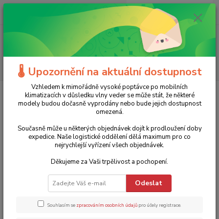
0
ks
+420 775 986 101
CZK
za
0 Kč
(Po-Ne, 8-20 hod.)
Menu
Hledat
🌡️ Upozornění na aktuální dostupnost
Vzhledem k mimořádně vysoké poptávce po mobilních
klimatizacích v důsledku vlny veder se může stát, že některé
Kategorie blogu
modely budou dočasně vyprodány nebo bude jejich dostupnost
omezená.
Současně může u některých objednávek dojít k prodloužení doby
Štítky blogu
expedice. Naše logistické oddělení dělá maximum pro co
nejrychlejší vyřízení všech objednávek.
trotec
sítě
tkanina
na plot
zastínění
slunce
S355MCS
Děkujeme za Vaši trpělivost a pochopení.
Evolution
Pokosová pila
Na kov
s355cps
odvlhčovač
vysoušeč
eco
topidlo
naftové
výkon
plynové
elektrické
Odeslat
Souhlasím se
zpracováním osobních údajů
pro účely registrace.
Úvod
Blog