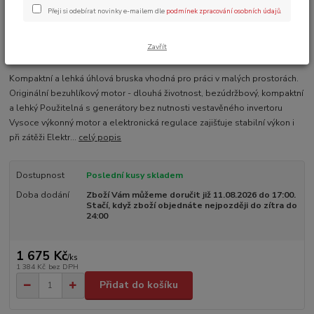
Přeji si odebírat novinky e-mailem dle
podmínek zpracování osobních údajů
.
Zavřít
Ohodnotit produkt
Kompaktní a lehká úhlová bruska vhodná pro práci v malých prostorách.
Originální bezuhlíkový motor - dlouhá životnost, bezúdržbový, kompaktní
a lehký Použitelná s generátory bez nutnosti vestavěného invertoru
Vysoce výkonný motor a elektronická regulace zajišťuje stabilní výkon i
při zátěži Elektr...
celý popis
Dostupnost
Poslední kusy skladem
Doba dodání
Zboží Vám můžeme doručit již 11.08.2026 do 17:00.
Stačí, když zboží objednáte nejpozději do zítra do
24:00
1 675 Kč
/
ks
1 384 Kč
bez DPH
Přidat do košíku