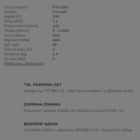
Číslo produktu:
PW2200
Výrobce:
Procraft
Napětí [V]:
230
Příkon [kW]:
1,1
Průměr kotouče [mm]:
125
Otáčky [ot/min]:
0 - 11000
Závit vřetena:
M14
Regulace otáček:
ANO
Soft start:
NE
Délka kabelu [m]:
3
Hmotnost [kg]:
1,4
Záruka [roky]:
3
Hlídat cenu / dostupnost
TEL. PODPORA 24/7
Volejte na 775 986 101 - rádi Vám poradíme s výběrem zboží
DOPRAVA ZDARMA
Dopravné zdarma získáte při objednávce nad 5.000,- Kč
BEZPEČNÝ NÁKUP
Certifikát ověřeno zákazníky HEUREKA.CZ = bezpečný nákup