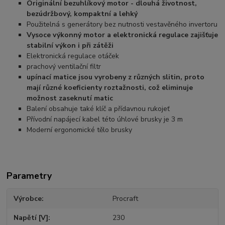
Originální bezuhlíkový motor - dlouhá životnost,
bezúdržbový, kompaktní a lehký
Použitelná s generátory bez nutnosti vestavěného invertoru
Vysoce výkonný motor a elektronická regulace zajišťuje
stabilní výkon i při zátěži
Elektronická regulace otáček
prachový ventilační filtr
upínací matice jsou vyrobeny z různých slitin, proto
mají různé koeficienty roztažnosti, což eliminuje
možnost zaseknutí matic
Balení obsahuje také klíč a přídavnou rukojeť
Přívodní napájecí kabel této úhlové brusky je 3 m
Moderní ergonomické tělo brusky
Parametry
Výrobce
Procraft
Napětí [V]
230