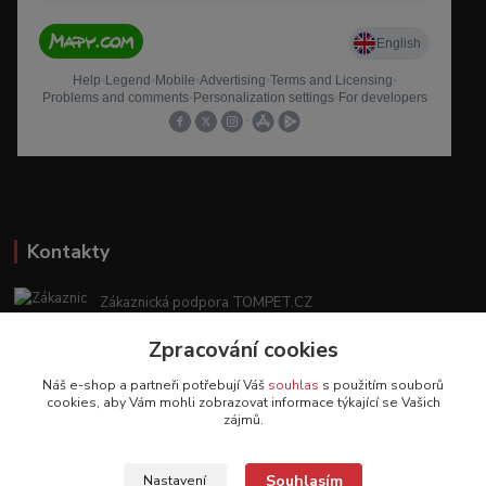
Kontakty
Zákaznická podpora TOMPET.CZ
+420 775 986 101
Zpracování cookies
(Po-Ne, 8-20 hod.)
Náš e-shop a partneři potřebují Váš
souhlas
s použitím souborů
obchod@tompet.cz
cookies, aby Vám mohli zobrazovat informace týkající se Vašich
zájmů.
Souhlasím
Nastavení