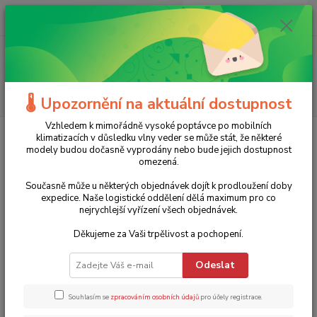
0
ks
+420 775 986 101
CZK
za
0 Kč
(Po-Ne, 8-20 hod.)
Menu
Hledat
🌡️ Upozornění na aktuální dostupnost
Vzhledem k mimořádně vysoké poptávce po mobilních
Úvod
Elektrické nářadí
Elektrické brusky
Úhlové brusky
klimatizacích v důsledku vlny veder se může stát, že některé
Bezuhlíková bruska s regulací otáček PW2200 Procraft - Ø125mm, 1100W
modely budou dočasně vyprodány nebo bude jejich dostupnost
omezená.
Bezuhlíková bruska s regulací
Současně může u některých objednávek dojít k prodloužení doby
otáček PW2200 Procraft -
expedice. Naše logistické oddělení dělá maximum pro co
nejrychlejší vyřízení všech objednávek.
Ø125mm, 1100W
Děkujeme za Vaši trpělivost a pochopení.
Novinka
Akce
1 990 Kč
- 16 %
Odeslat
Souhlasím se
zpracováním osobních údajů
pro účely registrace.