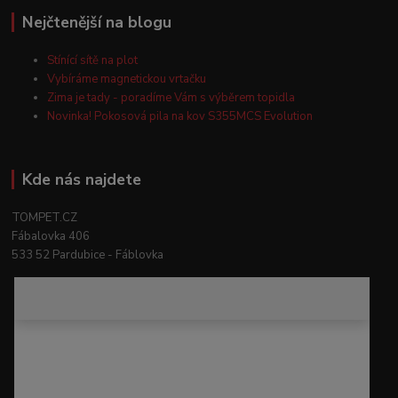
Nejčtenější na blogu
Stínící sítě na plot
Vybíráme magnetickou vrtačku
Zima je tady - poradíme Vám s výběrem topidla
Novinka! Pokosová pila na kov S355MCS Evolution
Kde nás najdete
TOMPET.CZ
Fábalovka 406
533 52 Pardubice - Fáblovka