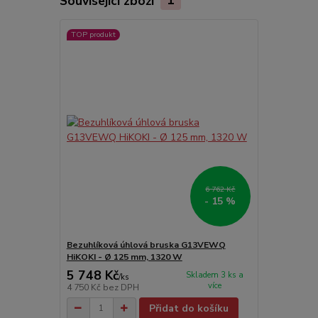
Související zboží
1
TOP produkt
6 762 Kč
- 15 %
Bezuhlíková úhlová bruska G13VEWQ
HiKOKI - Ø 125 mm, 1320 W
5 748 Kč
Skladem 3 ks a
/
ks
více
4 750 Kč
bez DPH
Přidat do košíku