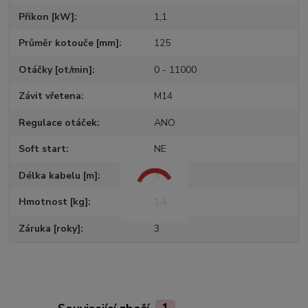
Příkon [kW]
1,1
Průměr kotouče [mm]
125
Otáčky [ot/min]
0 - 11000
Závit vřetena
M14
Regulace otáček
ANO
Soft start
NE
Délka kabelu [m]
3
Hmotnost [kg]
1,4
Záruka [roky]
3