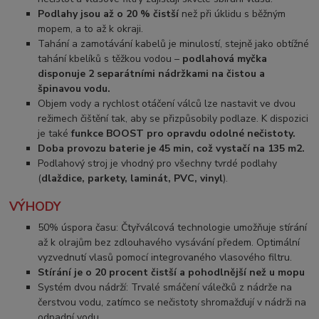
Podlahy jsou až o 20 % čistší
než při úklidu s běžným
mopem, a to až k okraji.
Tahání a zamotávání kabelů je minulostí, stejně jako obtížné
tahání kbelíků s těžkou vodou –
podlahová myčka
disponuje 2 separátními nádržkami na čistou a
špinavou vodu.
Objem vody a rychlost otáčení válců lze nastavit ve dvou
režimech čištění tak, aby se přizpůsobily podlaze. K dispozici
je také
funkce BOOST pro opravdu odolné nečistoty.
Doba provozu baterie je 45 min, což vystačí na 135 m2.
Podlahový stroj je vhodný pro všechny tvrdé podlahy
(
dlaždice, parkety, laminát, PVC, vinyl
).
VÝHODY
50% úspora času: Čtyřválcová technologie umožňuje stírání
až k olrajům bez zdlouhavého vysávání předem. Optimální
vyzvednutí vlasů pomocí integrovaného vlasového filtru.
Stírání je o 20 procent čistší a pohodlnější než u mopu
Systém dvou nádrží: Trvalé smáčení válečků z nádrže na
čerstvou vodu, zatímco se nečistoty shromažďují v nádrži na
odpadní vodu.