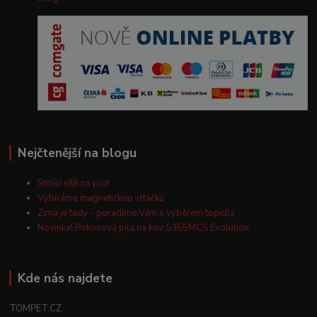
Nejčtenější na blogu
Stínící sítě na plot
Vybíráme magnetickou vrtačku
Zima je tady - poradíme Vám s výběrem topidla
Novinka! Pokosová pila na kov S355MCS Evolution
Kde nás najdete
TOMPET.CZ