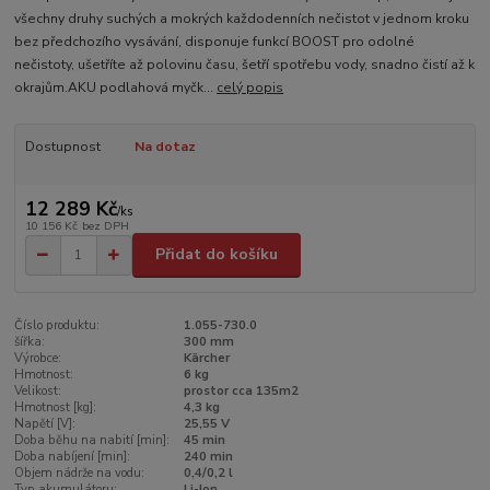
všechny druhy suchých a mokrých každodenních nečistot v jednom kroku
bez předchozího vysávání, disponuje funkcí BOOST pro odolné
nečistoty, ušetříte až polovinu času, šetří spotřebu vody, snadno čistí až k
okrajům.AKU podlahová myčk...
celý popis
Dostupnost
Na dotaz
12 289 Kč
/
ks
10 156 Kč
bez DPH
Přidat do košíku
Číslo produktu:
1.055-730.0
šířka:
300 mm
Výrobce:
Kärcher
Hmotnost:
6 kg
Velikost:
prostor cca 135m2
Hmotnost [kg]:
4,3 kg
Napětí [V]:
25,55 V
Doba běhu na nabití [min]:
45 min
Doba nabíjení [min]:
240 min
Objem nádrže na vodu:
0,4/0,2 l
Typ akumulátoru:
Li-Ion