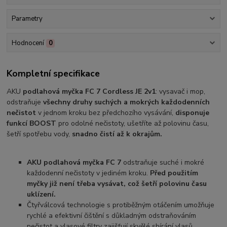
Parametry
Hodnocení
0
Kompletní specifikace
AKU
podlahová myčka FC 7 Cordless JE 2v1
: vysavač i mop,
odstraňuje
všechny druhy suchých a mokrých každodenních
nečistot
v jednom kroku bez předchozího vysávání,
disponuje
funkcí BOOST
pro odolné nečistoty, ušetříte až polovinu času,
šetří spotřebu vody,
snadno čistí až k okrajům.
AKU podlahová myčka FC 7
odstraňuje suché i mokré
každodenní nečistoty v jediném kroku.
Před použitím
myčky již není třeba vysávat, což šetří polovinu času
uklízení.
Čtyřválcová technologie s protiběžným otáčením umožňuje
rychlé a efektivní čištění s důkladným odstraňováním
nečistot a vlasové filtry zajišťují skvělé sbírání vlasů.