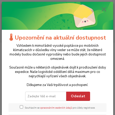
0
ks
+420 775 986 101
CZK
za
0 Kč
(Po-Ne, 8-20 hod.)
Menu
Hledat
🌡️ Upozornění na aktuální dostupnost
Vzhledem k mimořádně vysoké poptávce po mobilních
Úvod
Zahradní technika
Čistící technika
Podlahové mycí stroje
klimatizacích v důsledku vlny veder se může stát, že některé
Akumulátorový podlahový čistič FC7 Kärcher - 1.055-730.0
modely budou dočasně vyprodány nebo bude jejich dostupnost
omezená.
Akumulátorový podlahový čistič
Současně může u některých objednávek dojít k prodloužení doby
FC7 Kärcher - 1.055-730.0
expedice. Naše logistické oddělení dělá maximum pro co
nejrychlejší vyřízení všech objednávek.
TOP produkt
Děkujeme za Vaši trpělivost a pochopení.
Odeslat
Souhlasím se
zpracováním osobních údajů
pro účely registrace.