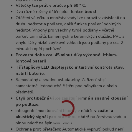
Válečky lze prát v pračce při 60 ° C.
Dva různé režimy čištění plus funkce
boost
Otáčení válečku a množství vody lze upravit v závislosti na
druhu nečistot a podlaze, další funkce posílení odolných
nečistot. Vhodný pro všechny tvrdé podlahy - včetně
parket, laminátů, kamenných a keramických dlaždic, PVC a
vinylu. Díky nízké zbytkové vlhkosti jsou podlahy po cca 2
minutách opět pochůzné.
Provozní doba cca. 45 minut díky výkonné lithium-
iontové baterii
Třístupňový LED displej jako intuitivní kontrola stavu
nabití baterie.
Samostatný a snadno ovladatelný. Zařízení stojí
samostatně. Jednoduché čištění pod nábytkem a okolo
předmětů.
Čtyři protiběžné válce zajišťují jemné a snadné klouzání
po podlaze.
Inteligentní monitorování hladiny v nádrži:
vizuální a
akustický signál pro prázdnou nádrž
na čerstvou vodu a
plnou nádrž na špinavou vodu.
Ochrana proti přetečení: Automatické vypnutí, pokud není