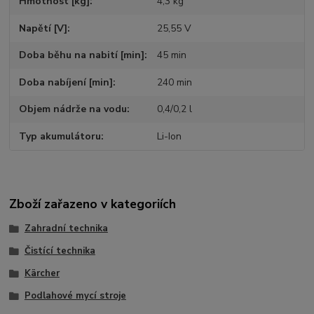
Hmotnost [kg]
4,3 kg
Napětí [V]
25,55 V
Doba běhu na nabití [min]
45 min
Doba nabíjení [min]
240 min
Objem nádrže na vodu
0,4/0,2 l
Typ akumulátoru
Li-Ion
Zboží zařazeno v kategoriích
Zahradní technika
Čistící technika
Kärcher
Podlahové mycí stroje