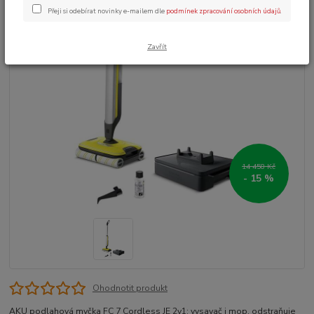
Přeji si odebírat novinky e-mailem dle
podmínek zpracování osobních údajů
.
Zavřít
14 458 Kč
- 15 %
Ohodnotit produkt
AKU podlahová myčka FC 7 Cordless JE 2v1: vysavač i mop, odstraňuje