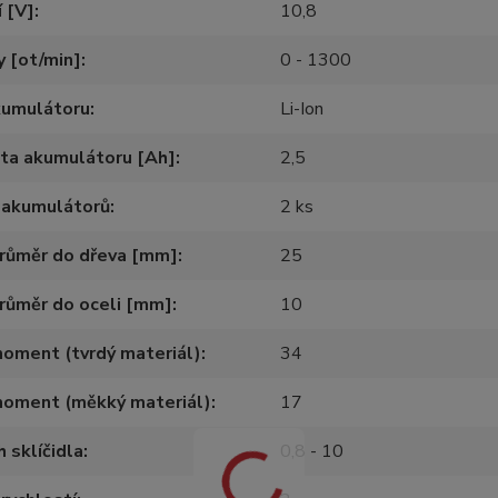
 [V]
10,8
 [ot/min]
0 - 1300
kumulátoru
Li-Ion
ta akumulátoru [Ah]
2,5
 akumulátorů
2 ks
průměr do dřeva [mm]
25
růměr do oceli [mm]
10
oment (tvrdý materiál)
34
moment (měkký materiál)
17
 sklíčidla
0,8 - 10