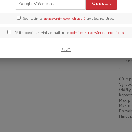
Odeslat
Dos
Dob
Souhlasím se
zpracováním osobních údajů
pro účely registrace.
Přeji si odebírat novinky e-mailem dle
podmínek zpracování osobních údajů
.
Zavřít
4 
3 6
Číslo p
Výrobc
Otáčky 
Kapacit
Max. p
Max. mo
Rozsah 
Hmotnos