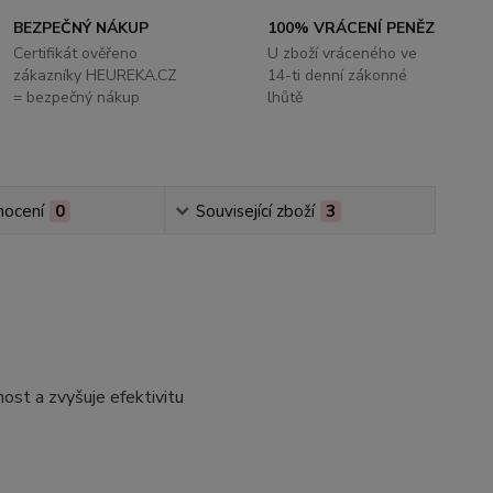
BEZPEČNÝ NÁKUP
100% VRÁCENÍ PENĚZ
Certifikát ověřeno
U zboží vráceného ve
zákazníky HEUREKA.CZ
14-ti denní zákonné
= bezpečný nákup
lhůtě
ocení
0
Související zboží
3
ost a zvyšuje efektivitu