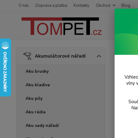
O nás
Doprava a platba
Kontakty
Obchod
Blog
Úvod
A
Akumulátorové nářadí
Akum
Aku brusky
Vzhled
Novinka
vlny 
Aku kladiva
Aku pily
Souč
Naš
Aku rádia
Aku sady nářadí