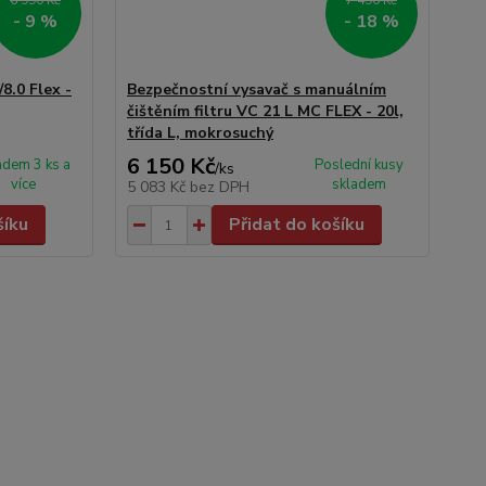
6 990 Kč
7 490 Kč
- 9 %
- 18 %
8.0 Flex -
Bezpečnostní vysavač s manuálním
čištěním filtru VC 21 L MC FLEX - 20l,
třída L, mokrosuchý
6 150 Kč
adem 3 ks a
Poslední kusy
/
ks
více
skladem
5 083 Kč
bez DPH
šíku
Přidat do košíku