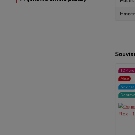
Počet 
Hmotn
Souvise
TOP pro
Akce
Novinka
Doprav