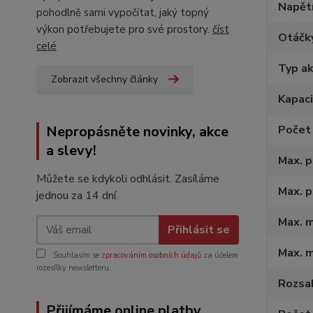
Napětí
pohodlně sami vypočítat, jaký topný
výkon potřebujete pro své prostory.
číst
Otáčky
celé
Typ a
Zobrazit všechny články
Kapaci
Nepropásněte novinky, akce
Počet
a slevy!
Max. 
Můžete se kdykoli odhlásit. Zasíláme
Max. p
jednou za 14 dní.
Max. m
Přihlásit se
Max. 
Souhlasím se
zpracováním osobních údajů
za účelem
rozesílky newsletteru.
Rozsah
Přijímáme online platby