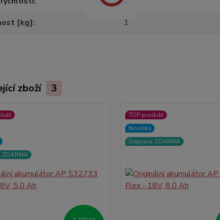
rychlostí
2
ost [kg]
1
jící zboží
3
dukt
TOP produkt
Novinka
Doprava ZDARMA
a ZDARMA