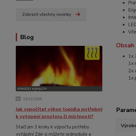
Pra
Erg
Zobrazit všechny novinky
Int
LED
Vče
Blog
Obsah 
1x 
1x 
2x 
1x 
14.10.2025
Jak vypočítat výkon topidla potřebný
Param
k vytopení prostoru či místnosti?
Výrob
Stačí jen 3 kroky k výpočtu potřeby
vytápění Zde si můžete jednoduše a