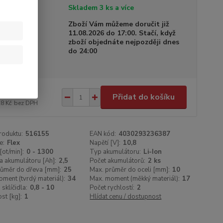
tupnost
Skladem 3 ks a více
a dodání
Zboží Vám můžeme doručit již
11.08.2026 do 17:00. Stačí, když
zboží objednáte nejpozději dnes
do 24:00
390 Kč
/
ks
Přidat do košíku
28 Kč
bez DPH
roduktu:
516155
EAN kód:
4030293236387
e:
Flex
Napětí [V]:
10,8
[ot/min]:
0 - 1300
Typ akumulátoru:
Li-Ion
a akumulátoru [Ah]:
2,5
Počet akumulátorů:
2 ks
růměr do dřeva [mm]:
25
Max. průměr do oceli [mm]:
10
ment (tvrdý materiál):
34
Max. moment (měkký materiál):
17
sklíčidla:
0,8 - 10
Počet rychlostí:
2
t [kg]:
1
Hlídat cenu / dostupnost