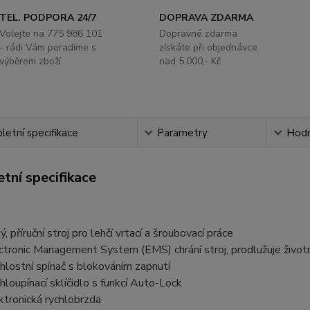
TEL. PODPORA 24/7
DOPRAVA ZDARMA
Volejte na 775 986 101
Dopravné zdarma
- rádi Vám poradíme s
získáte při objednávce
výběrem zboží
nad 5.000,- Kč
etní specifikace
Parametry
Hodn
tní specifikace
, příruční stroj pro lehčí vrtací a šroubovací práce
ctronic Management System (EMS) chrání stroj, prodlužuje životn
hlostní spínač s blokováním zapnutí
hloupínací sklíčidlo s funkcí Auto-Lock
ktronická rychlobrzda