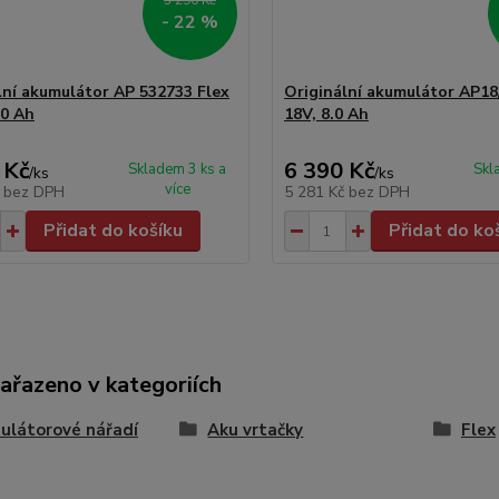
3 290 Kč
- 22 %
lní akumulátor AP 532733 Flex
Originální akumulátor AP18/
.0 Ah
18V, 8.0 Ah
 Kč
6 390 Kč
Skladem 3 ks a
Skl
/
ks
/
ks
více
č
bez DPH
5 281 Kč
bez DPH
Přidat do košíku
Přidat do ko
zařazeno v kategoriích
ulátorové nářadí
Aku vrtačky
Flex