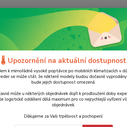
Nevíte
Hledat
+420
(Po-Ne
kumulátorové nářadí
Aku vrtačky
Akumulátorová vrtačka DD 2G 10.
ulátorová vrtačka DD 2G 10.8-
🌡️ Upozornění na aktuální dostupnost
em k mimořádně vysoké poptávce po mobilních klimatizacích v d
TOP produkt
veder se může stát, že některé modely budou dočasně vyprodán
5 990 Kč
bude jejich dostupnost omezená.
- 27 %
Malý, p
Manage
asně může u některých objednávek dojít k prodloužení doby expe
zvyšuj
e logistické oddělení dělá maximum pro co nejrychlejší vyřízení v
objednávek.
Rychlo
Pravý/
Děkujeme za Vaši trpělivost a pochopení.