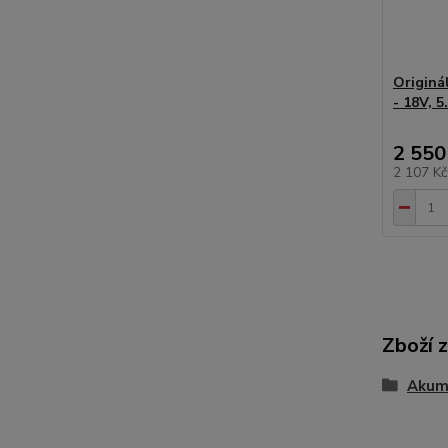
Originá
- 18V, 5
2 550
2 107 K
Zboží 
Akum