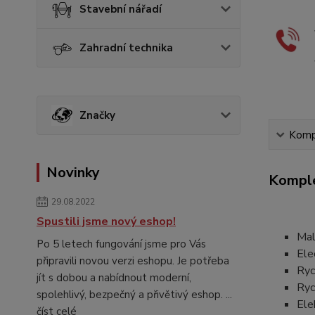
Stavební nářadí
Zahradní technika
Značky
Kompl
Novinky
Komple
29.08.2022
Spustili jsme nový eshop!
Malý
Po 5 letech fungování jsme pro Vás
Ele
připravili novou verzi eshopu. Je potřeba
Ryc
jít s dobou a nabídnout moderní,
Ryc
spolehlivý, bezpečný a přivětivý eshop. ...
Ele
číst celé