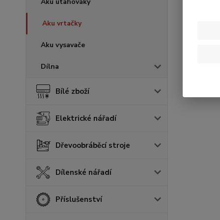
Aku utahováky
Aku vrtačky
Aku vysavače
Dílna
Bílé zboží
Elektrické nářadí
Dřevoobráběcí stroje
Dílenské nářadí
Příslušenství