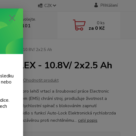
Přihlášení
CZK
 si rady? Zavolejte.
0
ks
 775 986 101
za
0 Kč
, 8-20 hod.)
8-LD FLEX - 10.8V/ 2x2.5 Ah
LD FLEX - 10.8V/ 2x2.5 Ah
ůsledku
Ohodnotit produkt
y nebo
říruční stroj pro lehčí vrtací a šroubovací práce Electronic
ment System (EMS) chrání stroj, prodlužuje životnost a
dice.
e efektivitu Rychlostní spínač s blokováním zapnutí
šech
upínací sklíčidlo s funkcí Auto-Lock Elektronická rychlobrzda
levý chod s uzávěrou proti nechtěnému...
celý popis