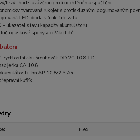
vý/levý chod s uzávěrou proti nechtěnému spuštění
onomicky tvarovaná rukojeť s protiskluzným, pogumovaným pov
egrovaná LED-dioda s funkcí dosvitu
 – ukazatel stavu kapacity akumulátoru
tně opaskové spony a držáku bitů
balení
2-rychlostní aku-šroubovák DD 2G 10.8-LD
nabíječka CA 10.8
akumulátor Li-Ion AP 10,8/2,5 Ah
přepravní kufřík
etry
ce
Flex